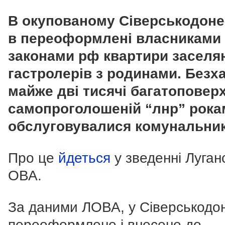
В окупованому Сіверськодоне
в переоформлені власниками 
законами рф квартири заселя
гастролерів з родинами. Безх
майже дві тисячі багатоповерх
самопроголошеній “лнр” рока
обслуговувалися комунальни
Про це
йдеться
у зведенні Луган
ОВА.
За даними ЛОВА, у Сіверськодо
переоформлене і внесене до