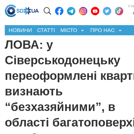
У С
НОВИНИ
СТАТТІ
МІСТО
ПРО НАС
ЛОВА: у
Сіверськодонецьку
переоформлені квар
визнають
“безхазяйними”, в
області багатоповерх