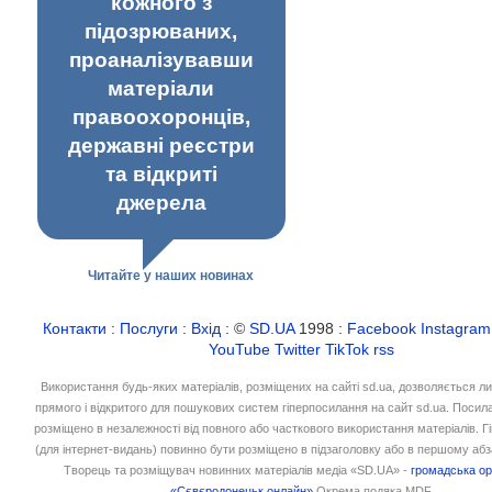
кожного з
підозрюваних,
проаналізувавши
матеріали
правоохоронців,
державні реєстри
та відкриті
джерела
Читайте у наших новинах
Контакти
:
Послуги
:
Вхід
: ©
SD.UA
1998 :
Facebook
Instagram
YouTube
Twitter
TikTok
rss
Використання будь-яких матеріалів, розміщених на сайті sd.ua, дозволяється л
прямого і відкритого для пошукових систем гіперпосилання на сайт sd.ua. Посил
розміщено в незалежності від повного або часткового використання матеріалів. 
(для інтернет-видань) повинно бути розміщено в підзаголовку або в першому абз
Творець та розміщувач новинних матеріалів медіа «SD.UA» -
громадська ор
«Сєвєродонецьк онлайн»
Окрема подяка MDF.