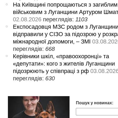
На Київщині попрощаються з загиблим
військовим з Луганщини Артуром Шма
02.08.2026
переглядів:
1103
Експосадовця МЗС родом з Луганщин
відправили у СІЗО за підозрою у розкр
міжнародної допомоги, – ЗМІ
03.08.202
переглядів:
668
Керівники шкіл, «правоохоронці» та
«депутати»: кого з жителів Луганщини
підозрюють у співпраці з рф
03.08.202
переглядів:
630
Пошук у новинах: