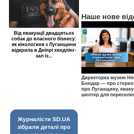
Наше нове від
Від евакуації двадцятьох
собак до власного бізнесу:
як кінологиня з Луганщини
відкрила в Дніпрі хендлінг-
зал із...
Директорка музею Ні
Бондар — про стерео
про Луганщину, еваку
шелтер для переселе
Журналісти SD.UA
зібрали деталі про