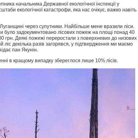
пника начальника Державної екологічної інспекції у
штаби екологічної катастрофи, яка нас очікує, важко навіть
 Луганщині через супутники. Найбільше мене вразили ліси.
и було задокументовано лісових пожеж на площі понад 40
000 грн. Деякі пожежі переростали з поверхневих до низових
й ліс декілька разів загорявся, у підтвердження ми маємо
відає пан Якунін.
енні в кращому випадку збереглося лише 10% лісів.