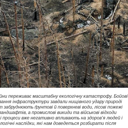
ійни переживає масштабну екологічну катастрофу. Бойові
ування інфраструктури завдали нищівного удару природі
т забруднюють ґрунтові й поверхневі води, лісові пожежі
андшафтів, а промислові викиди та військові відходи
і процеси вже негативно впливають на здоров’я людей і
огічні наслідки, які нам доведеться розбирати після