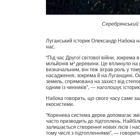
Серебрянський л
Луганський історик Олександр Набока на
нас.
“Під час Другої світової війни, зокрем
мільйонів м³ деревини. Це вплинуло на 
визначальним, він теж зіграв роль у том
насадження, зокрема й на Луганщині. 
земель, спрямована на захист від степов
одним із чинників”, — наголошує історик
Набока говорить, що свого часу саме за
екосистеми.
“Коренева система дерев допомагає змі
часто призводить до підтоплень. Найбі
залишається створення нових лісів і нас
тому числі з підтопленнями”, — говорить