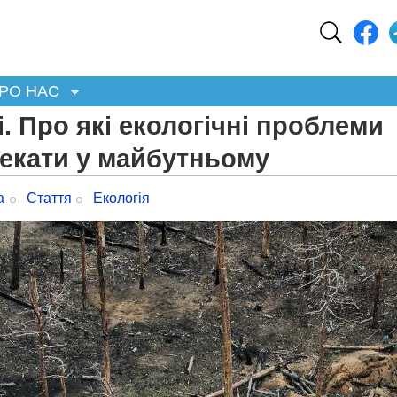
РО НАС
. Про які екологічні проблеми
чекати у майбутньому
а
Стаття
Екологія