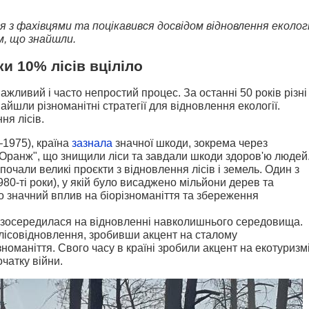
ся з фахівцями та поцікавився досвідом відновлення екологі
им, що знайшли.
ки 10% лісів вціліло
ажливий і часто непростий процес. За останні 50 років різні
айшли різноманітні стратегії для відновлення екології.
ня лісів.
–1975), країна
зазнала
значної шкоди, зокрема через
 Оранж", що знищили ліси та завдали шкоди здоров'ю людей
почали великі проєкти з відновлення лісів і земель. Один з
980-ті роки), у якій було висаджено мільйони дерев та
ло значний вплив на біорізноманіття та збереження
 зосередилася на відновленні навколишнього середовища.
 лісовідновлення, зробивши акцент на сталому
номаніття. Свого часу в країні зробили акцент на екотуризмі
чатку війни.