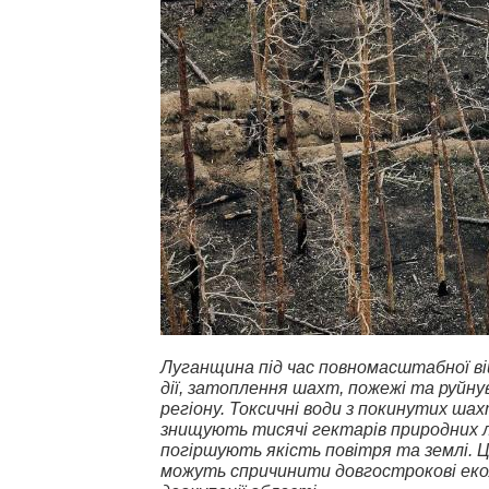
Луганщина під час повномасштабної в
дії, затоплення шахт, пожежі та руйн
регіону. Токсичні води з покинутих шах
знищують тисячі гектарів природних л
погіршують якість повітря та землі. Ц
можуть спричинити довгострокові екол