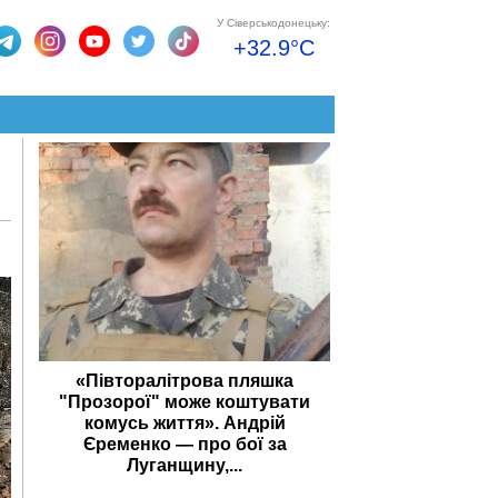
У Сіверськодонецьку:
+32.9°C
«Півторалітрова пляшка
"Прозорої" може коштувати
комусь життя». Андрій
Єременко — про бої за
Луганщину,...