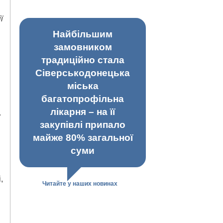
ї
Найбільшим
замовником
традиційно стала
Сіверськодонецька
міська
багатопрофільна
лікарня – на її
.
закупівлі припало
майже 80% загальної
суми
,
Читайте у наших новинах