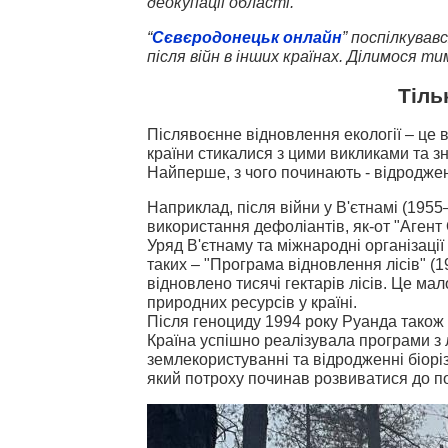
деокупації області.
“
Сєвєродонецьк онлайн
” поспілкував
після війн в інших країнах. Ділимося т
Тіль
Післявоєнне відновлення екології – це в
країни стикалися з цими викликами та зн
Найперше, з чого починають - відроджен
Наприклад, після війни у В'єтнамі (1955
використання дефоліантів, як-от "Агент
Уряд В'єтнаму та міжнародні організації 
таких – "Програма відновлення лісів" (1
відновлено тисячі гектарів лісів. Це ма
природних ресурсів у країні.
Після геноциду 1994 року Руанда також
Країна успішно реалізувала програми з
землекористуванні та відродженні біоріз
який потроху починав розвиватися до по