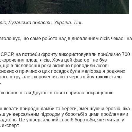
іс, Луганська область, Україна.
Тінь
голошує, що саме робота над відновленням лісів чекає і на
а в СРСР, на потреби фронту використовували приблизно 700
скорочення площі лісів. Хоча цей фактор і не був
у, що в післявоєнні роки активно проводили лісові
Основною причиною цих посадок була меліорація родючих
ого вітру, але скорочення лісів через війну також стало
.
ліснення після Другої світової сприяло покращенню
цнювати природні дамби та береги, зменшуючи ерозію, яка
льш універсальним підходом у боротьбі з цими проблемами
аджень. Це універсальний спосіб боротьби, як я читав, у
 експерт.