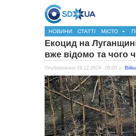
НОВИНИ
СТАТТІ
МІСТО
П
Екоцид на Луганщині
вже відомо та чого 
Опубліковано 26.12.2024 - 09:00
Війн