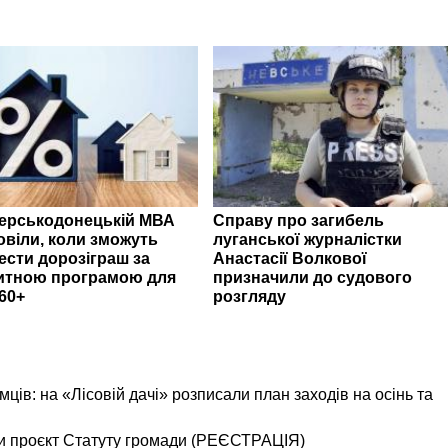
верськодонецькій МВА
Справу про загибель
овіли, коли зможуть
луганської журналістки
ести дорозіграш за
Анастасії Волкової
итною програмою для
призначили до судового
60+
розгляду
ємців: на «Лісовій дачі» розписали план заходів на осінь та
и проєкт Статуту громади (РЕЄСТРАЦІЯ)