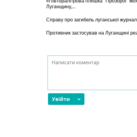
«Півторалітрова пляшка "Прозорої" мо
Луганщину,...
Справу про загибель луганської журнал
Противник застосував на Луганщині ре