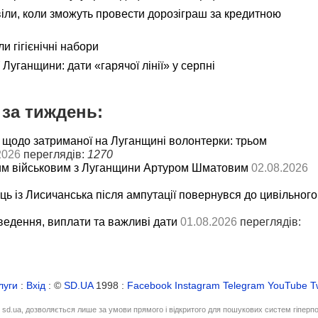
іли, коли зможуть провести дорозіграш за кредитною
и гігієнічні набори
Луганщини: дати «гарячої лінії» у серпні
за тиждень:
 щодо затриманої на Луганщині волонтерки: трьом
2026
переглядів:
1270
им військовим з Луганщини Артуром Шматовим
02.08.2026
ць із Лисичанська після ампутації повернувся до цивільного
ведення, виплати та важливі дати
01.08.2026
переглядів:
луги
:
Вхід
: ©
SD.UA
1998 :
Facebook
Instagram
Telegram
YouTube
T
і sd.ua, дозволяється лише за умови прямого і відкритого для пошукових систем гіперп