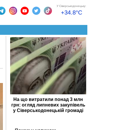
У Сіверськодонецьку:
+34.8°C
На що витратили понад 3 млн
грн: огляд липневих закупівель
у Сіверськодонецькій громаді