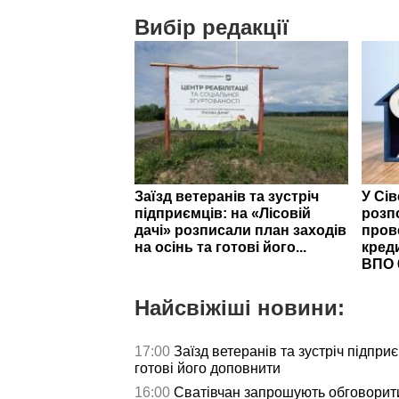
Вибір редакції
Заїзд ветеранів та зустріч
У Сі
підприємців: на «Лісовій
розп
дачі» розписали план заходів
пров
на осінь та готові його...
кред
ВПО 
Найсвіжіші новини:
17:00
Заїзд ветеранів та зустріч підпри
готові його доповнити
16:00
Сватівчан запрошують обговорит