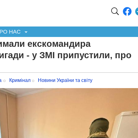
РО НАС
имали екскомандира
игади - у ЗМІ припустили, про
а
Кримінал
Новини України та світу