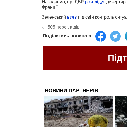
Нагадаємо, що ДБР
розслідує
дизертирс
Франції.
Зеленський
взяв
під свій контроль ситуа
505 переглядів
Поділитись новиною
Під