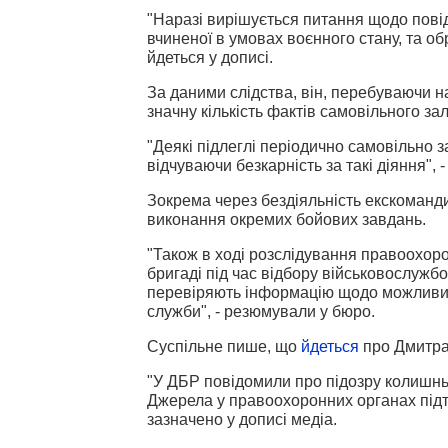
"Наразі вирішується питання щодо повід
вчиненої в умовах воєнного стану, та обр
йдеться у дописі.
За даними слідства, він, перебуваючи н
значну кількість фактів самовільного 
"Деякі підлеглі періодично самовільно 
відчуваючи безкарність за такі діяння", 
Зокрема через бездіяльність екскоманд
виконання окремих бойових завдань.
"Також в ході розслідування правоохор
бригаді під час відбору військовослужб
перевіряють інформацію щодо можливих 
служби", - резюмували у бюро.
Суспільне пише, що
йдеться
про Дмитр
"У ДБР повідомили про підозру колишнь
Джерела у правоохоронних органах під
зазначено у дописі медіа.