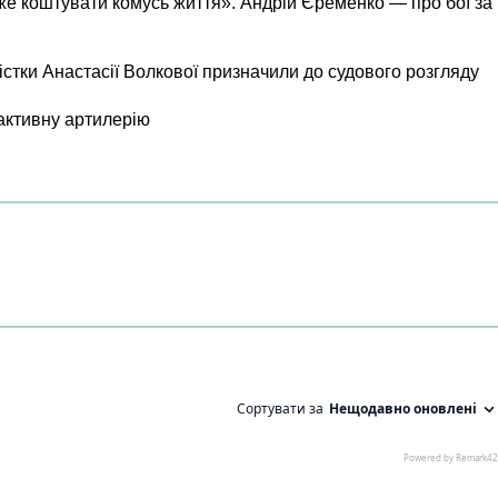
же коштувати комусь життя». Андрій Єременко — про бої за
істки Анастасії Волкової призначили до судового розгляду
активну артилерію