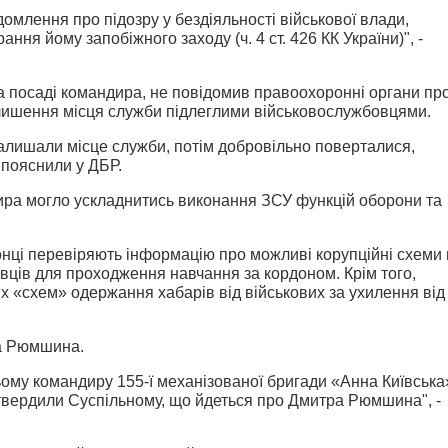
омлення про підозру у бездіяльності військової влади,
ання йому запобіжного заходу (ч. 4 ст. 426 КК України)", -
а посаді командира, не повідомив правоохоронні органи пр
залишення місця служби підлеглими військовослужбовцями.
залишали місце служби, потім добровільно поверталися,
- пояснили у ДБР.
ира могло ускладнитись виконання ЗСУ функцій оборони та
онці перевіряють інформацію про можливі корупційні схеми 
овців для проходження навчання за кордоном. Крім того,
«схем» одержання хабарів від військових за ухилення від
а Рюмшина.
ому командиру 155-ї механізованої бригади «Анна Київська
твердили Суспільному, що йдеться про Дмитра Рюмшина", -