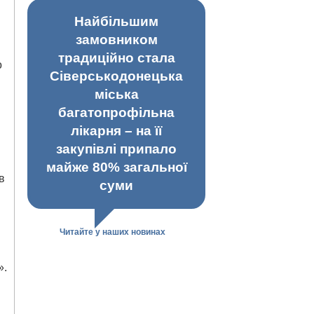
Найбільшим
замовником
традиційно стала
о
Сіверськодонецька
міська
багатопрофільна
лікарня – на її
закупівлі припало
майже 80% загальної
в
суми
Читайте у наших новинах
».