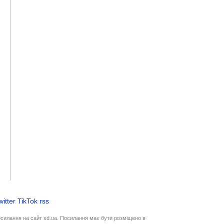
witter
TikTok
rss
осилання на сайт sd.ua. Посилання має бути розміщено в