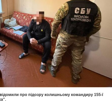
відомили про підозру колишньому командиру 155-ї
а".