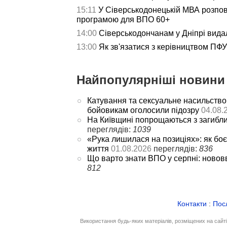
15:11
У Сіверськодонецькій МВА розпов
програмою для ВПО 60+
14:00
Сіверськодончанам у Дніпрі видал
13:00
Як зв'язатися з керівництвом ПФУ 
Найпопулярніші новини 
Катування та сексуальне насильство
бойовикам оголосили підозру
04.08.
На Київщині попрощаються з загибл
переглядів:
1039
«Рука лишилася на позиціях»: як боє
життя
01.08.2026
переглядів:
836
Що варто знати ВПО у серпні: новов
812
Контакти
:
Пос
Використання будь-яких матеріалів, розміщених на сайт