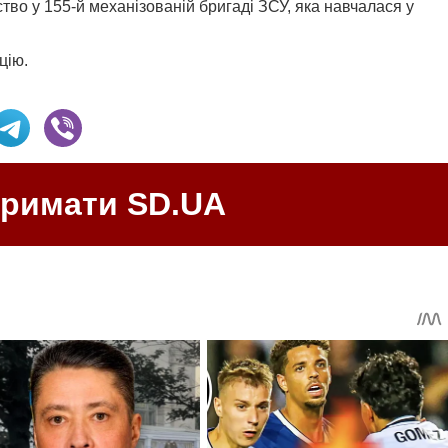
тво у 155-й механізованій бригаді ЗСУ, яка навчалася у
цію.
тримати SD.UA