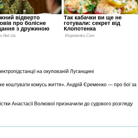
лектропідстанції на окупованій Луганщині
же коштувати комусь життя». Андрій Єременко — про бої за
істки Анастасії Волкової призначили до судового розгляду