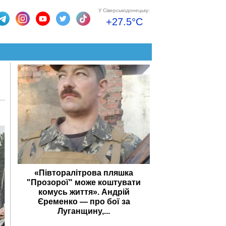
У Сіверськодонецьку:
+27.5°C
«Півторалітрова пляшка
"Прозорої" може коштувати
комусь життя». Андрій
Єременко — про бої за
Луганщину,...