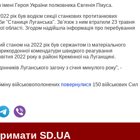
 імені Героя України полковника Євгенія Пікуса.
2022 рік був водієм секції станкових протитанкових
би "Станиця Луганська". Зв’язок з ним втратили 23 травня
кої області. Згодом надійшла інформація про перебування
й станом на 2022 рік був сержантом із матеріального
 прикордонної комендатури швидкого реагування
квітня 2022 року в районі Кремінної на Луганщині.
нників Луганського загону з січня минулого року”, -
обміну військовополонених
повернулися
150 військових Сил
тримати SD.UA