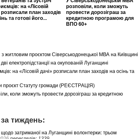
 ветеранів та зустріч
У Сіверськодонецькій МВА
иємців: на «Лісовій
розповіли, коли зможуть
» розписали план заходів
провести дорозіграш за
інь та готові його...
кредитною програмою для
ВПО 60+
я з житловим проєктом Сіверськодонецької МВА на Київщині
дві електропідстанції на окупованій Луганщині
ємців: на «Лісовій дачі» розписали план заходів на осінь та
и проєкт Статуту громади (РЕЄСТРАЦІЯ)
іли, коли зможуть провести дорозіграш за кредитною
за тиждень:
 щодо затриманої на Луганщині волонтерки: трьом
2026
переглядів:
1339