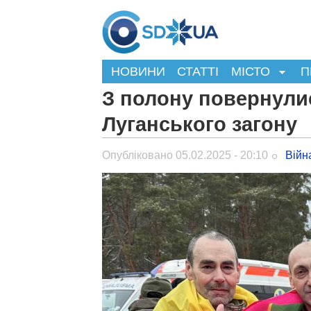
НОВИНИ
СТАТТІ
МІСТО
П
З полону повернули
Луганського загону
Опубліковано 05.02.2025 - 20:10
Війн