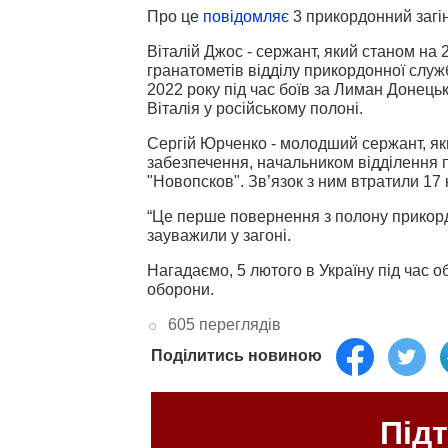
Про це
повідомляє
3 прикордонний загін
Віталій Джос - сержант, який станом на 
гранатометів відділу прикордонної служ
2022 року під час боїв за Лиман Донець
Віталія у російському полоні.
Сергій Юрченко - молодший сержант, яки
забезпечення, начальником відділення
"Новопсков". Зв’язок з ним втратили 17 
“Це перше повернення з полону прикордо
зауважили у загоні.
Нагадаємо, 5 лютого в Україну під час 
оборони.
605 переглядів
Поділитись новиною
Під