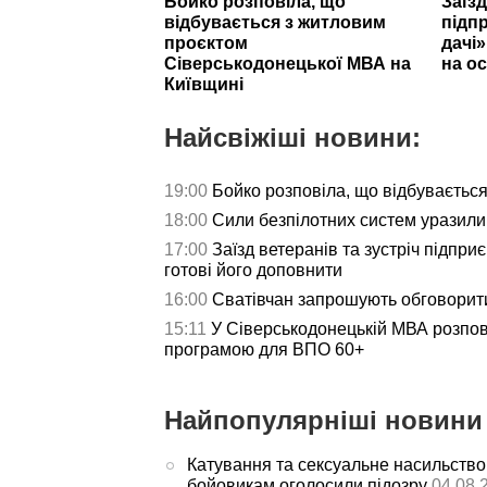
Бойко розповіла, що
Заїзд
відбувається з житловим
підпр
проєктом
дачі
Сіверськодонецької МВА на
на ос
Київщині
Найсвіжіші новини:
19:00
Бойко розповіла, що відбуваєтьс
18:00
Сили безпілотних систем уразили 
17:00
Заїзд ветеранів та зустріч підпри
готові його доповнити
16:00
Сватівчан запрошують обговорит
15:11
У Сіверськодонецькій МВА розпов
програмою для ВПО 60+
Найпопулярніші новини 
Катування та сексуальне насильство
бойовикам оголосили підозру
04.08.