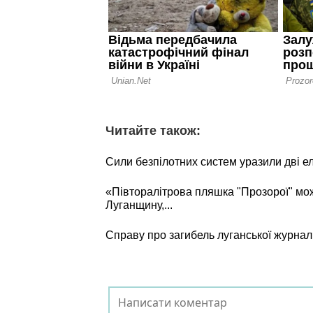
Читайте також:
Сили безпілотних систем уразили дві е
«Півторалітрова пляшка "Прозорої" мо
Луганщину,...
Справу про загибель луганської журнал