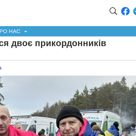
РО НАС
ся двоє прикордонників
а