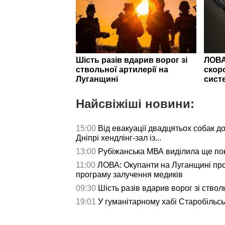
Шість разів вдарив ворог зі
ЛОВА
ствольної артилерії на
скор
Луганщині
сист
Найсвіжіші новини:
15:00
Від евакуації двадцятьох собак до
Дніпрі хендлінг-зал із...
13:00
Рубіжанська МВА виділила ще пон
11:00
ЛОВА: Окупанти на Луганщині пр
програму залучення медиків
09:30
Шість разів вдарив ворог зі ствол
19:01
У гуманітарному хабі Старобільс