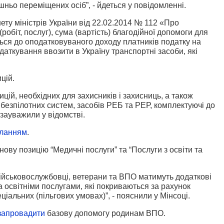
ішньо переміщених осіб”, - йдеться у повідомленні.
ету міністрів України від 22.02.2014 № 112 «Про
робіт, послуг), сума (вартість) благодійної допомоги для
ється до оподатковуваного доходу платників податку на
даткування ввозити в Україну транспортні засоби, які
цій.
ицій, необхідних для захисників і захисниць, а також
безпілотних систем, засобів РЕБ та РЕР, комплектуючі до
 зауважили у відомстві.
ланням
.
ву позицію “Медичні послуги” та “Послуги з освіти та
військовослужбовці, ветерани та ВПО матимуть додаткові
 освітніми послугами, які покриваються за рахунок
іальних (пільгових умовах)”, - пояснили у Мінсоці.
запровадити
базову допомогу родинам ВПО.