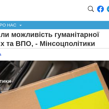
РО НАС
ли можливість гуманітарної
х та ВПО, - Мінсоцполітики
а