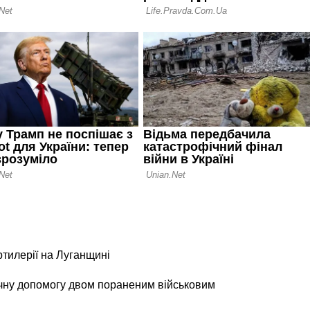
ртилерії на Луганщині
чну допомогу двом пораненим військовим