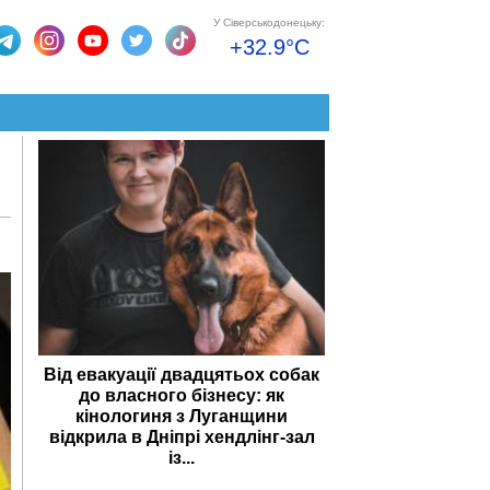
У Сіверськодонецьку:
+32.9°C
Від евакуації двадцятьох собак
до власного бізнесу: як
кінологиня з Луганщини
відкрила в Дніпрі хендлінг-зал
із...