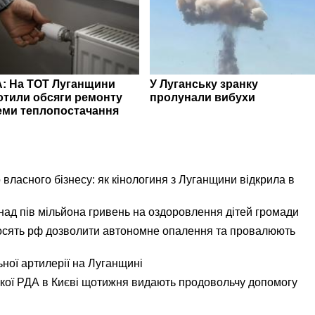
: На ТОТ Луганщини
У Луганську зранку
отили обсяги ремонту
пролунали вибухи
еми теплопостачання
 власного бізнесу: як кінологиня з Луганщини відкрила в
ад пів мільйона гривень на оздоровлення дітей громади
осять рф дозволити автономне опалення та провалюють
ьної артилерії на Луганщині
ької РДА в Києві щотижня видають продовольчу допомогу