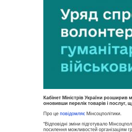
Кабінет Міністрів України розширив 
оновивши перелік товарів і послуг, 
Про це
повідомляє
Мінсоцполітики.
“Відповідні зміни підготувало Мінсоцпо
посилення можливостей організаціям г