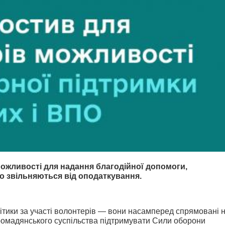
можливості для надання благодійної допомоги,
що звільняються від оподаткування.
літики за участі волонтерів — вони насамперед спрямовані 
ромадянського суспільства підтримувати Сили оборони