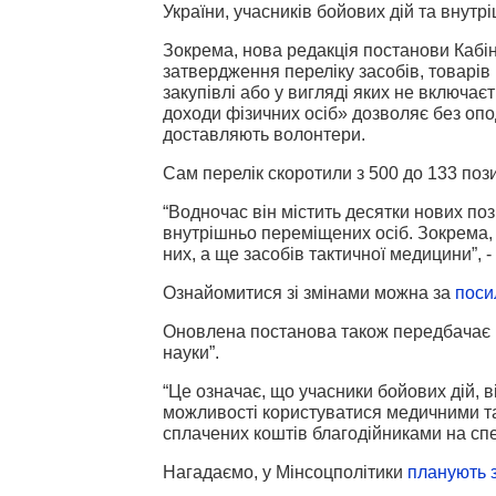
України, учасників бойових дій та внутр
Зокрема, нова редакція постанови Кабін
затвердження переліку засобів, товарів (
закупівлі або у вигляді яких не включа
доходи фізичних осіб» дозволяє без опо
доставляють волонтери.
Сам перелік скоротили з 500 до 133 пози
“Водночас він містить десятки нових поз
внутрішньо переміщених осіб. Зокрема, 
них, а ще засобів тактичної медицини”, -
Ознайомитися зі змінами можна за
поси
Оновлена постанова також передбачає но
науки”.
“Це означає, що учасники бойових дій, 
можливості користуватися медичними та
сплачених коштів благодійниками на спец
Нагадаємо, у Мінсоцполітики
планують 