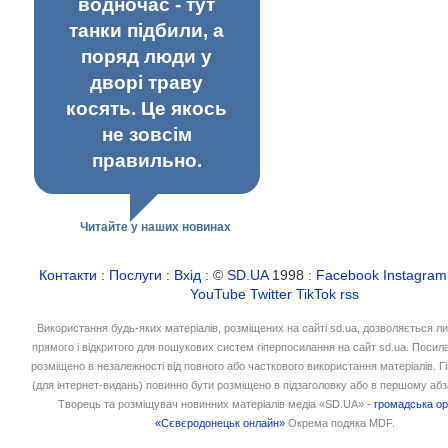
водночас - тут
танки підбили, а
поряд люди у
дворі траву
косять. Це якось
не зовсім
правильно.
Читайте у наших новинах
Контакти
:
Послуги
:
Вхід
: ©
SD.UA
1998 :
Facebook
Instagram
YouTube
Twitter
TikTok
rss
Використання будь-яких матеріалів, розміщених на сайті sd.ua, дозволяється л
прямого і відкритого для пошукових систем гіперпосилання на сайт sd.ua. Посил
розміщено в незалежності від повного або часткового використання матеріалів. 
(для інтернет-видань) повинно бути розміщено в підзаголовку або в першому абз
Творець та розміщувач новинних матеріалів медіа «SD.UA» -
громадська ор
«Сєвєродонецьк онлайн»
Окрема подяка MDF.