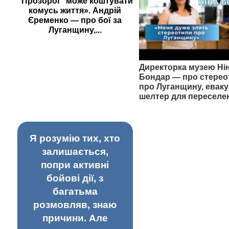
"Прозорої" може коштувати
комусь життя». Андрій
Єременко — про бої за
Луганщину,...
Директорка музею Ні
Бондар — про стерео
про Луганщину, еваку
шелтер для переселе
Я розумію тих, хто
залишається,
попри активні
бойові дії, з
багатьма
розмовляв, знаю
причини. Але