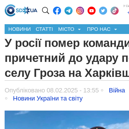
У С
НОВИНИ
СТАТТІ
МІСТО
ПРО НАС
У росії помер команд
причетний до удару 
селу Гроза на Харків
Опубліковано 08.02.2025 - 13:55
Війна
Новини України та світу