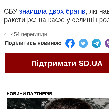
СБУ
знайшла двох братів
, які н
ракети рф на кафе у селищі Гро
454 перегляди
Поділитись новиною
Підтримати SD.UA