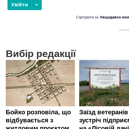
Вибір редакції
Бойко розповіла, що
Заїзд ветеранів
відбувається з
зустріч підприє
житловим проєктом
на «Лісовій дач