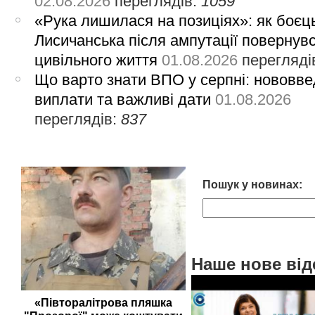
02.08.2026
переглядів:
1059
«Рука лишилася на позиціях»: як боєць
Лисичанська після ампутації повернув
цивільного життя
01.08.2026
перегляді
Що варто знати ВПО у серпні: нововве
виплати та важливі дати
01.08.2026
переглядів:
837
Пошук у новинах:
Наше нове від
«Півторалітрова пляшка