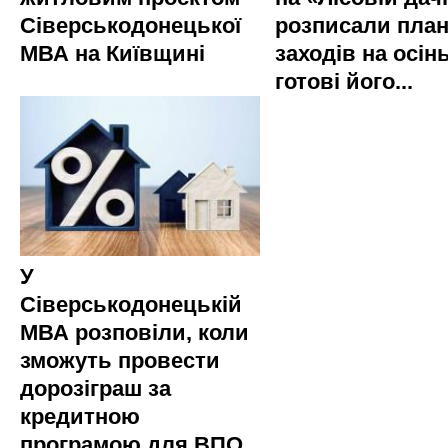
Сіверськодонецької
розписали пла
МВА на Київщині
заходів на осінь
готові його...
У
Сіверськодонецькій
МВА розповіли, коли
зможуть провести
дорозіграш за
кредитною
програмою для ВПО