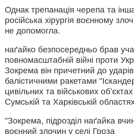
Однак трепанація черепа та інш
російська хірургія воєнному зло
не допомогла.
наґайко безпосередньо брав уча
повномасштабній війні проти Укр
Зокрема він причетний до ударів
балістичними ракетами "Ісканде
цивільних та військових об’єктах
Сумській та Харківській областях
"Зокрема, підрозділ наґайка вчи
воєнний злочин у селі Гроза