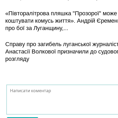
«Півторалітрова пляшка "Прозорої" може
коштувати комусь життя». Андрій Єреме
про бої за Луганщину,...
Справу про загибель луганської журналіс
Анастасії Волкової призначили до судово
розгляду