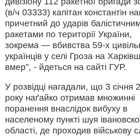
дивізіону 112 ракетної бригади з
(в/ч 03333) капітан константін на
причетний до ударів балістични
ракетами по території України,
зокрема ― вбивства 59-х цивіль
українців у селі Гроза на Харківщ
вмер", - йдеться на сайті ГУР.
У розвідці нагадали, що 3 січня 
року наґайко отримав множинні
поранення внаслідок вибуху в
населеному пункті шуя івановско
області, де проходив військову с