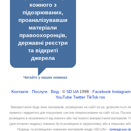
кожного з
підозрюваних,
проаналізувавши
матеріали
правоохоронців,
державні реєстри
та відкриті
джерела
Читайте у наших новинах
Контакти
:
Послуги
:
Вхід
: ©
SD.UA
1998 :
Facebook
Instagram
YouTube
Twitter
TikTok
rss
Використання будь-яких матеріалів, розміщених на сайті sd.ua, дозволяється л
прямого і відкритого для пошукових систем гіперпосилання на сайт sd.ua. Посил
розміщено в незалежності від повного або часткового використання матеріалів. 
(для інтернет-видань) повинно бути розміщено в підзаголовку або в першому абз
Творець та розміщувач новинних матеріалів медіа «SD.UA» -
громадська ор