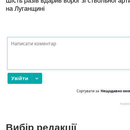
Шість разів вдарив ворог зі ствольної арт
на Луганщині
Вибір редакції