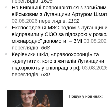
переглядів:
1628
На Київщині попрощаються з загиблим
військовим з Луганщини Артуром Шма
02.08.2026
переглядів:
1102
Експосадовця МЗС родом з Луганщин
відправили у СІЗО за підозрою у розкр
міжнародної допомоги, – ЗМІ
03.08.202
переглядів:
668
Керівники шкіл, «правоохоронці» та
«депутати»: кого з жителів Луганщини
підозрюють у співпраці з рф
03.08.202
переглядів:
630
Пошук у новинах: