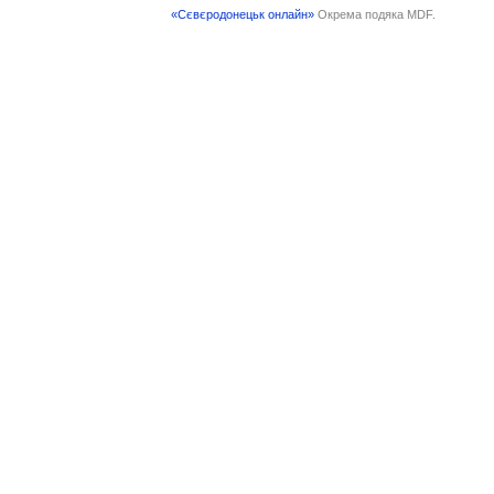
«Сєвєродонецьк онлайн»
Окрема подяка MDF.