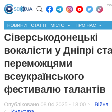
У С
НОВИНИ
СТАТТІ
МІСТО
ПРО НАС
Сіверськодонецькі
вокалісти у Дніпрі ст
переможцями
всеукраїнського
фестивалю талантів
Опубліковано 08.04.2025 - 13:00
Війна
Культура