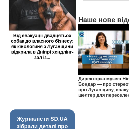
Наше нове від
Від евакуації двадцятьох
собак до власного бізнесу:
як кінологиня з Луганщини
відкрила в Дніпрі хендлінг-
зал із...
Директорка музею Ні
Бондар — про стерео
про Луганщину, еваку
шелтер для переселе
Журналісти SD.UA
зібрали деталі про