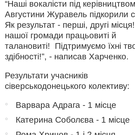
“Наші вокалісти під керівництво
Августини Журавель підкорили с
Як результат - перші, другі місця!
нашої громади працьовиті й
талановиті! Підтримуємо їхні тв
здібності!”, - написав Харченко.
Результати учасників
сіверськодонецького колективу:
Варвара Адрага - 1 місце
Катерина Соболєва - 1 місце
Рома Хричов - 1 і 2 місця