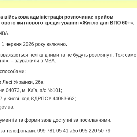
ка військова адміністрація розпочинає прийом
льгового житлового кредитування «Житло для ВПО 60+».
МВА.
 1 червня 2026 року включно.
 вважаються неліквідними та не будуть розглянуті. Теж саме
вня», – зауважили в МВА.
 способами:
 Лесі Українки, 26а;
я 04073, м. Київ, а/с №101;
7 у Києві, код ЄДРПОУ 44083662;
ov.ua.
ументів та форми заяв доступні за посиланнями.
 за телефонами:
099 781 05 41
або
095 220 50 79
.