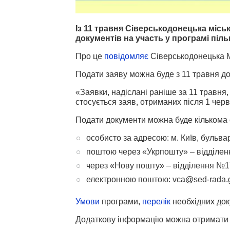
Із 11 травня Сіверськодонецька місь
документів на участь у програмі пі
Про це
повідомляє
Сіверськодонецька 
Подати заяву можна буде з 11 травня до
«Заявки, надіслані раніше за 11 травня,
стосується заяв, отриманих після 1 чер
Подати документи можна буде кількома
особисто за адресою: м. Київ, бульвар
поштою через «Укрпошту» – відділенн
через «Нову пошту» – відділення №1
електронною поштою: vca@sed-rada.g
Умови
програми,
перелік
необхідних док
Додаткову інформацію можна отримати