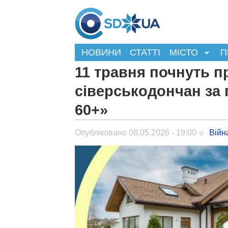
НОВИНИ
СТАТТІ
МІСТО
П
11 травня почнуть п
сіверськодончан за
60+»
Опубліковано 08.05.2026 - 19:00
Війн