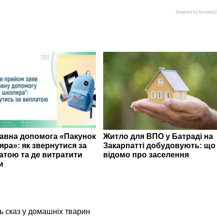
авна допомога «Пакунок
Житло для ВПО у Батраді на
яра»: як звернутися за
Закарпатті добудовують: що
атою та де витратити
відомо про заселення
и
ь сказ у домашніх тварин