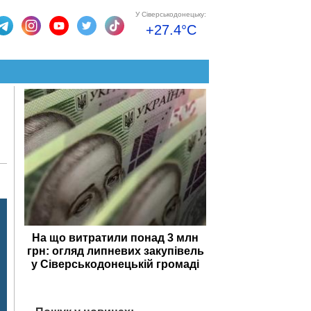
У Сіверськодонецьку:
+27.4°C
На що витратили понад 3 млн
грн: огляд липневих закупівель
у Сіверськодонецькій громаді