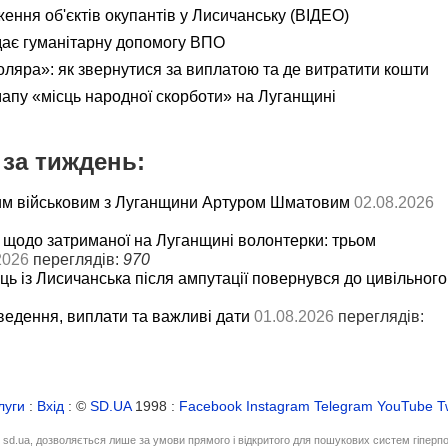
ення об'єктів окупантів у Лисичанську (ВІДЕО)
дає гуманітарну допомогу ВПО
яра»: як звернутися за виплатою та де витратити кошти
мапу «місць народної скорботи» на Луганщині
за тиждень:
им військовим з Луганщини Артуром Шматовим
02.08.2026
 щодо затриманої на Луганщині волонтерки: трьом
2026
переглядів:
970
ць із Лисичанська після ампутації повернувся до цивільного
ведення, виплати та важливі дати
01.08.2026
переглядів:
луги
:
Вхід
: ©
SD.UA
1998 :
Facebook
Instagram
Telegram
YouTube
T
і sd.ua, дозволяється лише за умови прямого і відкритого для пошукових систем гіперп