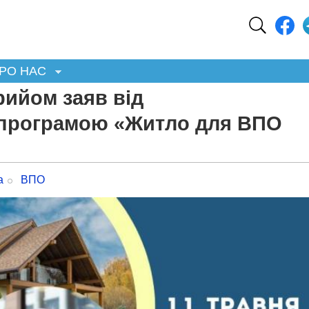
РО НАС
рийом заяв від
 програмою «Житло для ВПО
а
ВПО