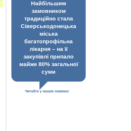
Найбільшим
замовником
традиційно стала
Сіверськодонецька
міська
багатопрофільна
лікарня – на її
закупівлі припало
майже 80% загальної
суми
Читайте у наших новинах