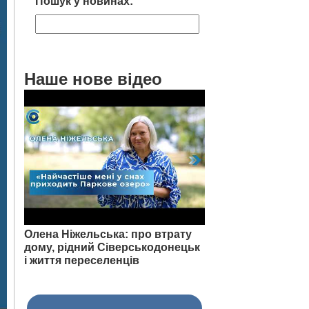
Пошук у новинах:
Наше нове відео
Олена Ніжельська: про втрату
дому, рідний Сіверськодонецьк
і життя переселенців