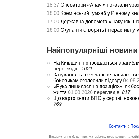
18:37
Оператори «Апачі» показали ураж
18:00
Кремінський гумхаб у Рівному ви
17:00
Державна допомога «Пакунок школ
16:00
Окупанти створять інтерактивну 
Найпопулярніші новини 
На Київщині попрощаються з загибл
переглядів:
1021
Катування та сексуальне насильство
бойовикам оголосили підозру
04.08.
«Рука лишилася на позиціях»: як боє
життя
01.08.2026
переглядів:
817
Що варто знати ВПО у серпні: новов
769
Контакти
:
Пос
Використання будь-яких матеріалів, розміщених на сайт