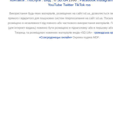
Контакти
:
Послуги
:
Вхід
: ©
SD.UA
1998 :
Facebook
Instagram
YouTube
Twitter
TikTok
rss
Використання будь-яких матеріалів, розміщених на сайті sd.ua, дозволяється л
прямого і відкритого для пошукових систем гіперпосилання на сайт sd.ua. Посил
розміщено в незалежності від повного або часткового використання матеріалів. 
(для інтернет-видань) повинно бути розміщено в підзаголовку або в першому абз
Творець та розміщувач новинних матеріалів медіа «SD.UA» -
громадська ор
«Сєвєродонецьк онлайн»
Окрема подяка MDF.