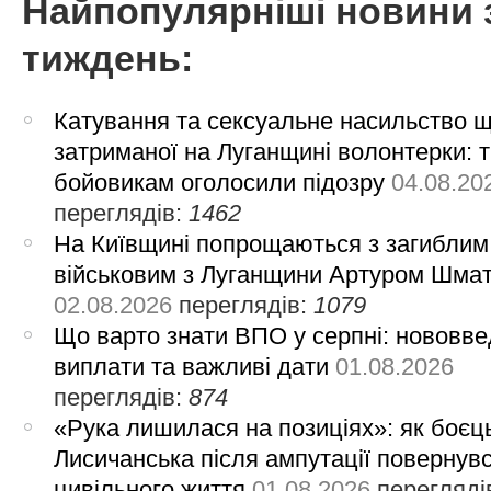
Найпопулярніші новини 
тиждень:
Катування та сексуальне насильство 
затриманої на Луганщині волонтерки: 
бойовикам оголосили підозру
04.08.20
переглядів:
1462
На Київщині попрощаються з загиблим
військовим з Луганщини Артуром Шма
02.08.2026
переглядів:
1079
Що варто знати ВПО у серпні: нововве
виплати та важливі дати
01.08.2026
переглядів:
874
«Рука лишилася на позиціях»: як боєць
Лисичанська після ампутації повернув
цивільного життя
01.08.2026
перегляді