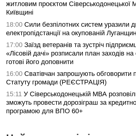
житловим проєктом Сіверськодонецької 
Київщині
18:00
Сили безпілотних систем уразили д
електропідстанції на окупованій Луганщи
17:00
Заїзд ветеранів та зустріч підприємц
«Лісовій дачі» розписали план заходів на 
готові його доповнити
16:00
Сватівчан запрошують обговорити 
Статуту громади (РЕЄСТРАЦІЯ)
15:11
У Сіверськодонецькій МВА розповіл
зможуть провести дорозіграш за кредитн
програмою для ВПО 60+