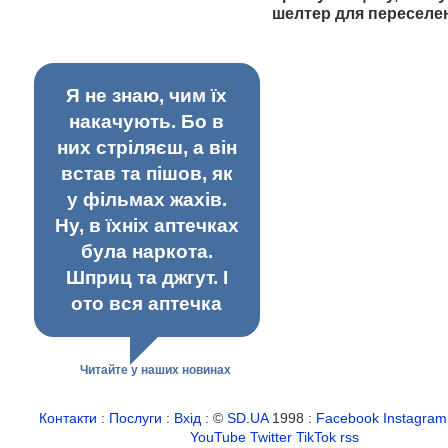
шелтер для переселе
Я не знаю, чим їх
накачують. Бо в
них стріляєш, а він
встав та пішов, як
у фільмах жахів.
Ну, в їхніх аптечках
була наркота.
Шприц та джгут. І
ото вся аптечка
Читайте у наших новинах
Контакти
:
Послуги
:
Вхід
: ©
SD.UA
1998 :
Facebook
Instagram
YouTube
Twitter
TikTok
rss