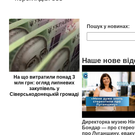
Пошук у новинах:
Наше нове від
На що витратили понад 3
млн грн: огляд липневих
закупівель у
Сіверськодонецькій громаді
Директорка музею Ні
Бондар — про стерео
про Луганщину, еваку