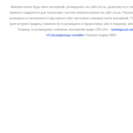
Використання будь-яких матеріалів, розміщених на сайті sd.ua, дозволяється л
прямого і відкритого для пошукових систем гіперпосилання на сайт sd.ua. Посил
розміщено в незалежності від повного або часткового використання матеріалів. 
(для інтернет-видань) повинно бути розміщено в підзаголовку або в першому абз
Творець та розміщувач новинних матеріалів медіа «SD.UA» -
громадська ор
«Сєвєродонецьк онлайн»
Окрема подяка MDF.