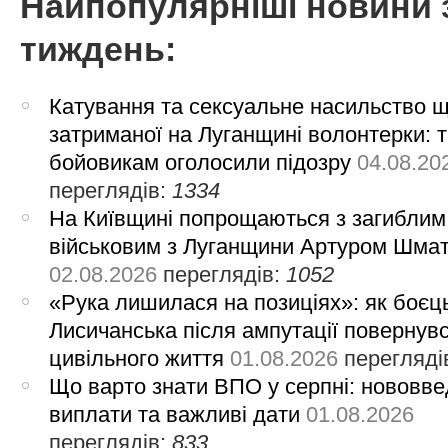
Найпопулярніші новини 
тиждень:
Катування та сексуальне насильство 
затриманої на Луганщині волонтерки: 
бойовикам оголосили підозру
04.08.20
переглядів:
1334
На Київщині попрощаються з загиблим
військовим з Луганщини Артуром Шма
02.08.2026
переглядів:
1052
«Рука лишилася на позиціях»: як боєць
Лисичанська після ампутації повернув
цивільного життя
01.08.2026
перегляді
Що варто знати ВПО у серпні: нововве
виплати та важливі дати
01.08.2026
переглядів:
833