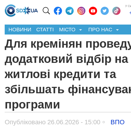
У С
НОВИНИ
СТАТТІ
МІСТО
ПРО НАС
Для кремінян провед
додатковий відбір на
житлові кредити та
збільшать фінансува
програми
Опубліковано 26.06.2026 - 15:00
ВПО