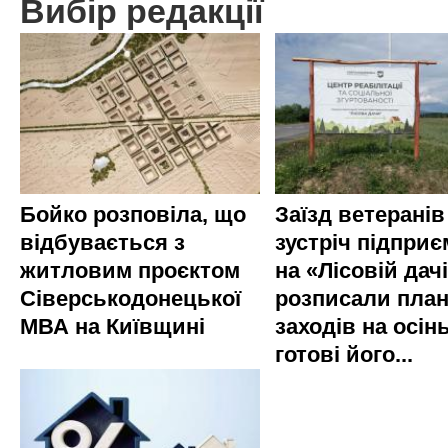
Вибір редакції
Бойко розповіла, що
Заїзд ветеранів
відбувається з
зустріч підприє
житловим проєктом
на «Лісовій дач
Сіверськодонецької
розписали пла
МВА на Київщині
заходів на осінь
готові його...