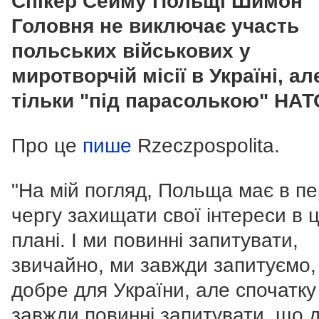
Спікер Сейму Польщі Шимон
Головня не виключає участь
польських військових у
миротворчій місії в Україні, ал
тільки "під парасолькою" НАТ
Про це
пише
Rzeczpospolita.
"На мій погляд, Польща має в п
чергу захищати свої інтереси в 
плані. І ми повинні запитувати,
звичайно, ми завжди запитуємо,
добре для України, але спочатку
завжди повинні запитувати, що 