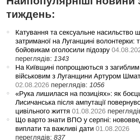
Найпопулярніші новини 
тиждень:
Катування та сексуальне насильство 
затриманої на Луганщині волонтерки: 
бойовикам оголосили підозру
04.08.20
переглядів:
1343
На Київщині попрощаються з загиблим
військовим з Луганщини Артуром Шма
02.08.2026
переглядів:
1056
«Рука лишилася на позиціях»: як боєць
Лисичанська після ампутації повернув
цивільного життя
01.08.2026
перегляді
Що варто знати ВПО у серпні: нововве
виплати та важливі дати
01.08.2026
переглядів:
837