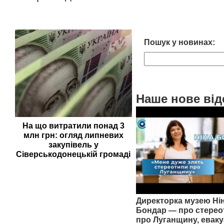
Пошук у новинах:
Наше нове від
На що витратили понад 3
млн грн: огляд липневих
закупівель у
Сіверськодонецькій громаді
Директорка музею Ні
Бондар — про стерео
про Луганщину, еваку