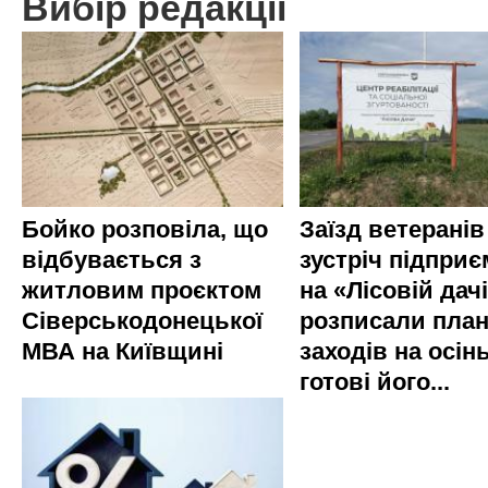
Вибір редакції
Бойко розповіла, що
Заїзд ветеранів
відбувається з
зустріч підприє
житловим проєктом
на «Лісовій дач
Сіверськодонецької
розписали пла
МВА на Київщині
заходів на осінь
готові його...