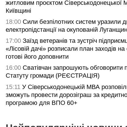
житловим проєктом Сіверськодонецької 
Київщині
18:00
Сили безпілотних систем уразили д
електропідстанції на окупованій Луганщи
17:00
Заїзд ветеранів та зустріч підприємц
«Лісовій дачі» розписали план заходів на 
готові його доповнити
16:00
Сватівчан запрошують обговорити 
Статуту громади (РЕЄСТРАЦІЯ)
15:11
У Сіверськодонецькій МВА розповіл
зможуть провести дорозіграш за кредитн
програмою для ВПО 60+