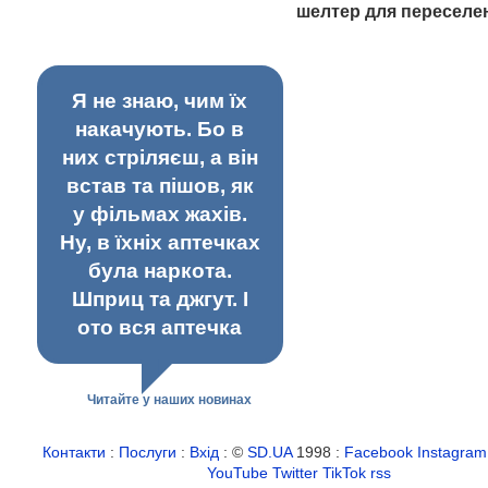
шелтер для переселе
Я не знаю, чим їх
накачують. Бо в
них стріляєш, а він
встав та пішов, як
у фільмах жахів.
Ну, в їхніх аптечках
була наркота.
Шприц та джгут. І
ото вся аптечка
Читайте у наших новинах
Контакти
:
Послуги
:
Вхід
: ©
SD.UA
1998 :
Facebook
Instagram
YouTube
Twitter
TikTok
rss