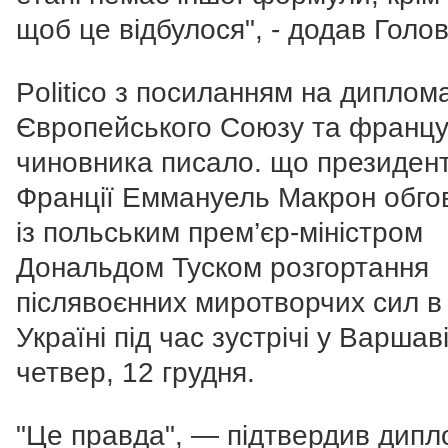
щоб це відбулося", - додав Голо
Politico з посиланням на диплом
Європейського Союзу та францу
чиновника писало. що п
резиден
Франції Еммануель Макрон обго
із польським прем’єр-міністром
Дональдом Туском розгортання
післявоєнних миротворчих сил в
Україні під час зустрічі у Варшаві
четвер, 12 грудня.
"Це правда", — підтвердив дипл