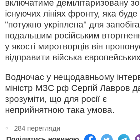
включатиме демілітаризовану зо
існуючих лініях фронту, яка буде
"потужно укріплена" для запобіг
подальшим російським вторгнен
у якості миротворців він пропону
відправити війська європейських
Водночас у нещодавньому інтер
міністр МЗС рф Сергій Лавров д
зрозуміти, що для росії є
неприйнятною така умова.
284 перегляди
Поділитись новиною