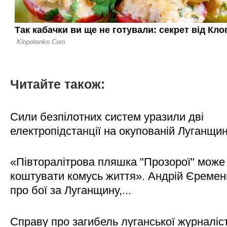
Читайте також:
Сили безпілотних систем уразили дві
електропідстанції на окупованій Луганщи
«Півторалітрова пляшка "Прозорої" може
коштувати комусь життя». Андрій Єреме
про бої за Луганщину,...
Справу про загибель луганської журналіс