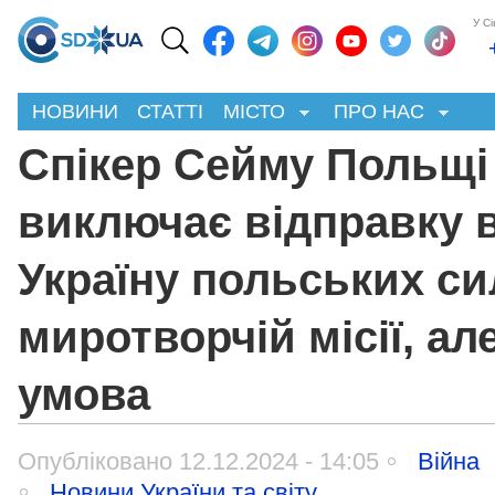
У С
НОВИНИ
СТАТТІ
МІСТО
ПРО НАС
Спікер Сейму Польщі
виключає відправку 
Україну польських си
миротворчій місії, але
умова
Опубліковано 12.12.2024 - 14:05
Війна
Новини України та світу