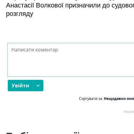
Анастасії Волкової призначили до судово
розгляду