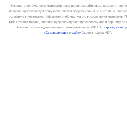
Використання будь-яких матеріалів, розміщених на сайті sd.ua, дозволяється л
прямого і відкритого для пошукових систем гіперпосилання на сайт sd.ua. Посил
розміщено в незалежності від повного або часткового використання матеріалів. 
(для інтернет-видань) повинно бути розміщено в підзаголовку або в першому абз
Творець та розміщувач новинних матеріалів медіа «SD.UA» -
громадська ор
«Сєвєродонецьк онлайн»
Окрема подяка MDF.