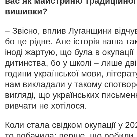
вас як майстриню традиційної
вишивки?
– Звісно, вплив Луганщини відчу
бо це рідне. Але історія наша та
іноді жартую, що була в окупації
дитинства, бо у школі – лише дві
години української мови, літерат
нам викладали у такому спотво
вигляді, що українських письменн
вивчати не хотілося.
Коли стала свідком окупації у 20
то побачила: перше, що робили