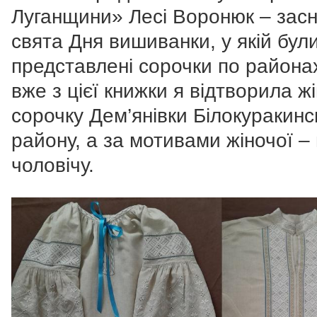
Луганщини» Лесі Воронюк – засн
свята Дня вишиванки, у якій бул
представлені сорочки по районах
вже з цієї книжки я відтворила ж
сорочку Дем’янівки Білокуракинс
району, а за мотивами жіночої –
чоловічу.