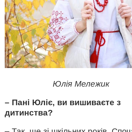
Юлія Мележик
– Пані Юліє, ви вишиваєте з
дитинства?
– Так, ще зі шкільних років. Споч