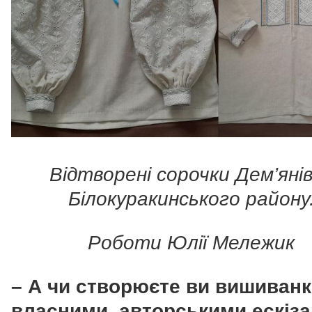
Відтворені сорочки Дем’яні
Білокуракинського району
Роботи Юлії Мележик
– А чи створюєте ви вишиванк
власними, авторськими ескіз