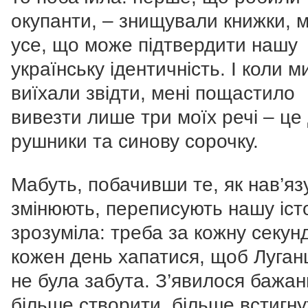
окупанти, – знищували книжки, м
усе, що може підтвердити нашу
українську ідентичність. І коли м
виїхали звідти, мені пощастило
вивезти лише три моїх речі – це
рушники та синову сорочку.
Мабуть, побачивши те, як нав’яз
змінюють, переписують нашу іст
зрозуміла: треба за кожну секунд
кожен день хапатися, щоб Луга
не була забута. З’явилося бажан
більше створити, більше встигну