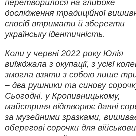
перетворилося на глибоке
дослідження традиційної вишив
спосіб втримати й зберегти
українську ідентичність.
Коли у червні 2022 року Юлія
виїжджала з окупації, з усієї колек
змогла взяти з собою лише три
– два рушники та синову сорочк
Сьогодні, у Кропивницькому,
майстриня відтворює давні сор
за музейними зразками, вишива
оберегові сорочки для військови