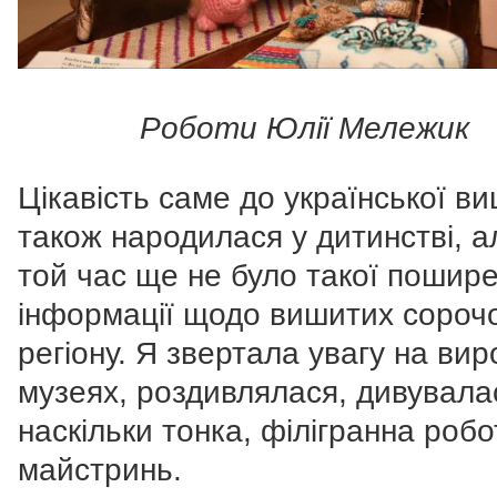
Роботи Юлії Мележик
Цікавість саме до української в
також народилася у дитинстві, а
той час ще не було такої пошире
інформації щодо вишитих сороч
регіону. Я звертала увагу на вир
музеях, роздивлялася, дивувала
наскільки тонка, філігранна робо
майстринь.