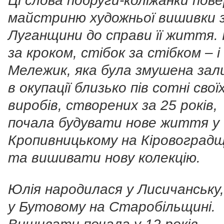
Ці слова подруги-коліжанки пов
майстриню художньої вишивки 
Луганщини до справи її життя.
за кроком, стібок за стібком – і
Мележик, яка була змушена за
в окупації близько пів сотні свої
виробів, створених за 25 років,
почала будувати нове життя у
Кропивницькому на Кіровоградщ
та вишивати нову колекцію.
Юлія народилася у Лисичанську
у Бутовому на Старобільщині.