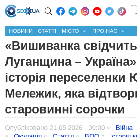
У С
НОВИНИ
СТАТТІ
МІСТО
ПРО НАС
«Вишиванка свідчить
Луганщина – Україна»
історія переселенки Ю
Мележик, яка відтво
старовинні сорочки
Опубліковано 21.05.2026 - 09:00
Війна
Окупація
Стаття
ВПО
Історія 