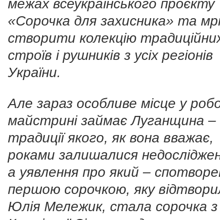
межах всеукраїнського проєкту
«Сорочка для захисника» та мр
створити колекцію традиційни
строїв і рушників з усіх регіонів
України.
Але зараз особливе місце у роб
майстрині займає Луганщина – 
традиції якого, як вона вважає,
роками залишалися недослідже
а уявлення про який – спотворен
першою сорочкою, яку відтвори
Юлія Мележик, стала сорочка з