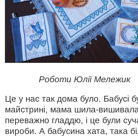
Роботи Юлії Мележик
Це у нас так дома було. Бабусі б
майстрині, мама шила-вишивала
переважно гладдю, і це були суч
вироби. А бабусина хата, така бі