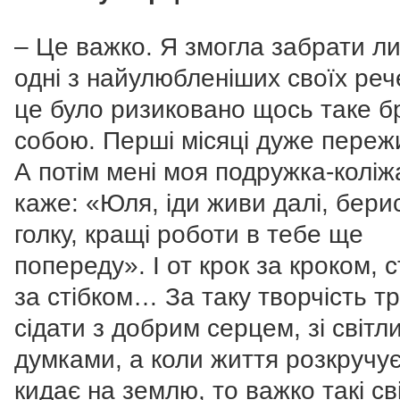
– Це важко. Я змогла забрати л
одні з найулюбленіших своїх реч
це було ризиковано щось таке б
собою. Перші місяці дуже переж
А потім мені моя подружка-коліж
каже: «Юля, іди живи далі, бери
голку, кращі роботи в тебе ще
попереду». І от крок за кроком, с
за стібком… За таку творчість т
сідати з добрим серцем, зі світл
думками, а коли життя розкручує
кидає на землю, то важко такі сві