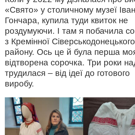
«Свято» у столичному музеї Іва
Гончара, купила туди квиток не
роздумуючи. І там я побачила с
з Кремінної Сіверськодонецького
району. Ось це й була перша мо
відтворена сорочка. Три роки н
трудилася – від ідеї до готового
виробу.