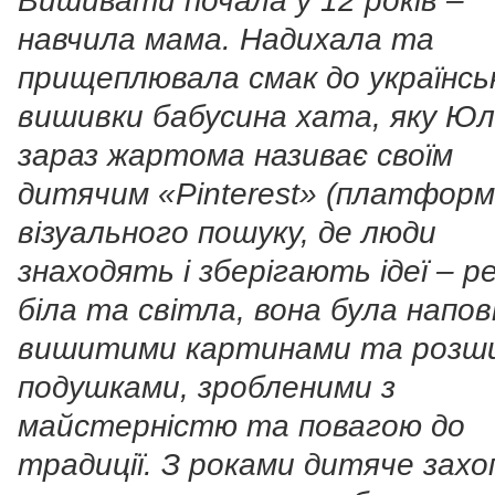
Вишивати почала у 12 років –
навчила мама. Надихала та
прищеплювала смак до українсь
вишивки бабусина хата, яку Юл
зараз жартома називає своїм
дитячим «Pinterest» (платфор
візуального пошуку, де люди
знаходять і зберігають ідеї – ре
біла та світла, вона була напо
вишитими картинами та розш
подушками, зробленими з
майстерністю та повагою до
традиції. З роками дитяче захо