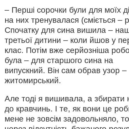
– Перші сорочки були для моїх ді
на них тренувалася (сміється – р
Спочатку для сина вишила – на
третьої дитини – коли йшов у п
клас. Потім вже серйозніша роб
була – для старшого сина на
випускний. Він сам обрав узор –
житомирський.
Але тоді я вишивала, а збирати
до кравчинь. І те, як вони це ро
мене не зовсім задовольняло, т
через відсутність бажаного резу