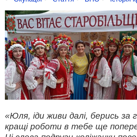
«Юля, іди живи далі, берись за г
кращі роботи в тебе ще попере