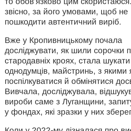
то обов’язково цим скористаюся
звісно, за його умовами, щоб не
пошкодити автентичний виріб.
Вже у Кропивницькому почала
досліджувати, як шили сорочки 
стародавніх кроях, стала шукати
однодумців, майстринь, з якими
поспілкуватися й обмінятися дос
Вивчала, досліджувала, відшуку
вироби саме з Луганщини, запи
у фондах, які зразки у них збере
Коли у 2022-му дізналася про ви