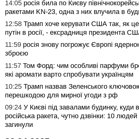
14:05
росія била по Києву північнокорейс
ракетами KN-23, одна з них влучила в буд
12:58
Трамп хоче керувати США так, як це
путін в росії, - ексрадниця президента С
11:59
росія знову погрожує Європі ядерно
зброєю
11:57
Том Форд: чим особливі парфуми бр
які аромати варто спробувати українцям
10:25
Трамп назвав Зеленського ключово
перешкодою для мирної угоди з рф
09:24
У Києві під завалами будинку, куди 
російська ракета, чутно дзвінки: 10 людей
загинули