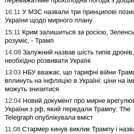
переважатиме прохолодна погода з доща
16:11
У МЗС назвали три принципові позиц
України щодо мирного плану
15:11
Крим залишиться за росією, Зеленс
розуміє, - Трамп
14:08
Залужний назвав шість типів дронів,
необхідно розвивати Україні
13:03
НБУ вважає, що тарифні війни Трам
вплинуть на інфляцію в Україні: ціни на і
можуть знизитися
12:04
Новий документ про мирне врегулю
України з рф, який передали Трампу: The
Telegraph опублікувала вміст
11:08
Стармер кинув виклик Трампу і назв