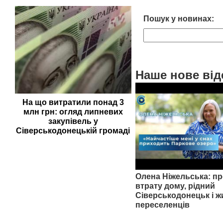
Пошук у новинах:
Наше нове від
На що витратили понад 3
млн грн: огляд липневих
закупівель у
Сіверськодонецькій громаді
Олена Ніжельська: пр
втрату дому, рідний
Сіверськодонецьк і ж
переселенців