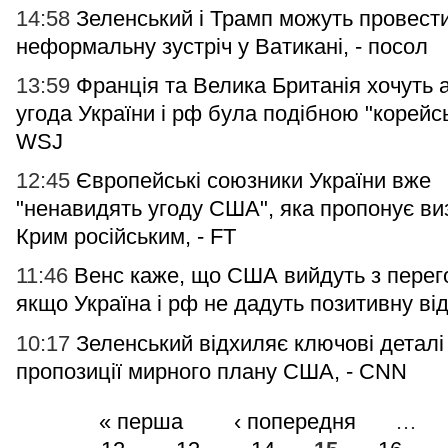
14:58
Зеленський і Трамп можуть провест
неформальну зустріч у Ватикані, - посол
13:59
Франція та Велика Британія хочуть 
угода України і рф була подібною "корейськ
WSJ
12:45
Європейські союзники України вже
"ненавидять угоду США", яка пропонує ви
Крим російським, - FT
11:46
Венс каже, що США вийдуть з перего
якщо Україна і рф не дадуть позитивну ві
10:17
Зеленський відхиляє ключові деталі
пропозиції мирного плану США, - CNN
« перша
‹ попередня
…