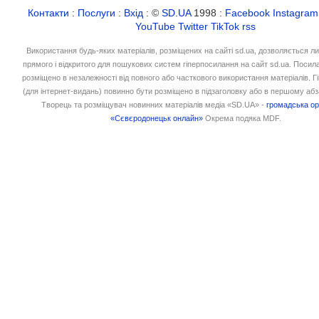
Контакти
:
Послуги
:
Вхід
: ©
SD.UA
1998 :
Facebook
Instagram
YouTube
Twitter
TikTok
rss
Використання будь-яких матеріалів, розміщених на сайті sd.ua, дозволяється л
прямого і відкритого для пошукових систем гіперпосилання на сайт sd.ua. Посил
розміщено в незалежності від повного або часткового використання матеріалів. 
(для інтернет-видань) повинно бути розміщено в підзаголовку або в першому абз
Творець та розміщувач новинних матеріалів медіа «SD.UA» -
громадська ор
«Сєвєродонецьк онлайн»
Окрема подяка MDF.