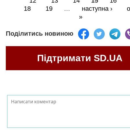
12
13
14
15
16
18
19
…
наступна ›
»
Поділитись новиною
Підтримати SD.UA