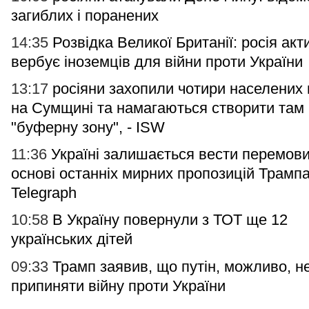
загиблих і поранених
14:35
Розвідка Великої Британії: росія акт
вербує іноземців для війни проти України
13:17
росіяни захопили чотири населених 
на Сумщині та намагаються створити там
"буферну зону", - ISW
11:36
Україні залишається вести перемов
основі останніх мирних пропозицій Трампа
Telegraph
10:58
В Україну повернули з ТОТ ще 12
українських дітей
09:33
Трамп заявив, що путін, можливо, н
припиняти війну проти України