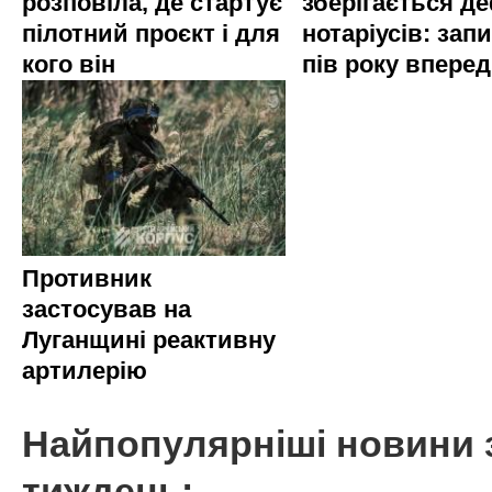
розповіла, де стартує
зберігається д
пілотний проєкт і для
нотаріусів: запи
кого він
пів року вперед
Противник
застосував на
Луганщині реактивну
артилерію
Найпопулярніші новини 
тиждень: