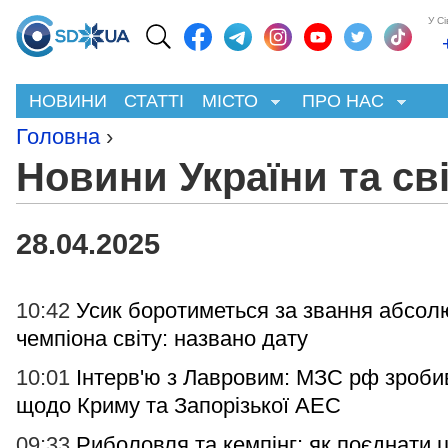
У С
НОВИНИ
СТАТТІ
МІСТО
ПРО НАС
Головна
›
Новини України та св
28.04.2025
10:42
Усик боротиметься за звання абсол
чемпіона світу: названо дату
10:01
Інтерв'ю з Лавровим: МЗС рф зроби
щодо Криму та Запорізької АЕС
09:33
Риболовля та кемпінг: як поєднати ц