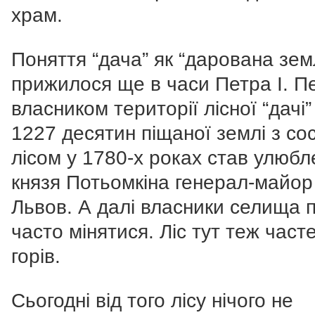
храм.
Поняття “дача” як “дарована зем
прижилося ще в часи Петра І. 
власником території лісної “дачі”
1227 десятин піщаної землі з с
лісом у 1780-х роках став улюб
князя Потьомкіна генерал-майор 
Львов. А далі власники селища 
часто мінятися. Ліс тут теж част
горів.
Сьогодні від того лісу нічого не