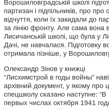
Ворошиловградській школі підго
партизан і підпільників, про про 
відчуття, коли їх закидали до па
за лінію фронту. Але сама вона 
Лисичанській школі, що була у Лі
Дачі, не навчалася. Підготовку в
отримала пізніше, у Ворошиловг
Олександр Зінов у книжці
“Лисхимстрой в годы войны” нав
архівний документ, у якому про 
спецшколу сказано наступне: “В
первых числах октября 1941 год