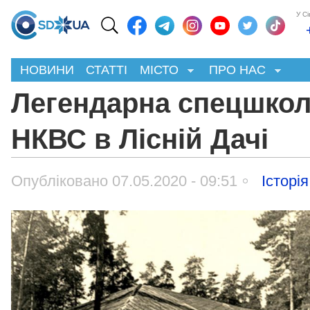
У С
НОВИНИ
СТАТТІ
МІСТО
ПРО НАС
Легендарна спецшко
НКВС в Лісній Дачі
Опубліковано 07.05.2020 - 09:51
Історі