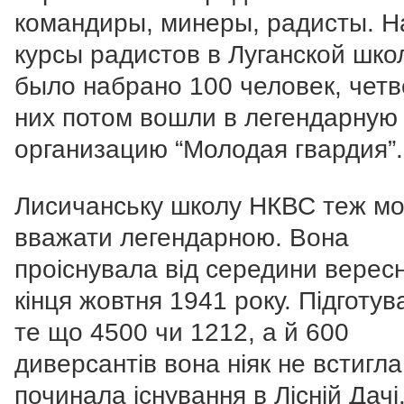
командиры, минеры, радисты. Н
курсы радистов в Луганской шко
было набрано 100 человек, четв
них потом вошли в легендарную
организацию “Молодая гвардия”.
Лисичанську школу НКВС теж м
вважати легендарною. Вона
проіснувала від середини верес
кінця жовтня 1941 року. Підготув
те що 4500 чи 1212, а й 600
диверсантів вона ніяк не встигла
починала існування в Лісній Дачі