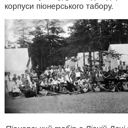
корпуси піонерського табору.