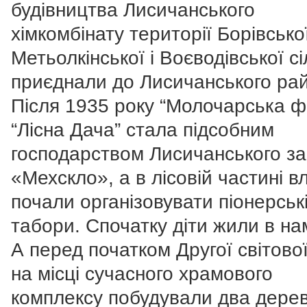
будівництва Лисичанського
хімкомбінату території Борівської
Метьолкінської і Воєводівської с
приєднали до Лисичанського рай
Після 1935 року “Молочарська 
“Лісна Дача” стала підсобним
господарством Лисичанського з
«Мехскло», а в лісовій частині вл
почали організовувати піонерськ
табори. Спочатку діти жили в на
А перед початком Другої світової
на місці сучасного храмового
комплексу побудували два дерев