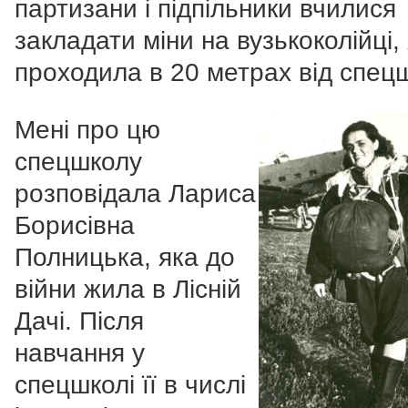
партизани і підпільники вчилися
закладати міни на вузькоколійці,
проходила в 20 метрах від спец
Мені про цю
спецшколу
розповідала Лариса
Борисівна
Полницька, яка до
війни жила в Лісній
Дачі. Після
навчання у
спецшколі її в числі