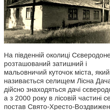
На південній околиці Сєверодон
розташований затишний і
мальовничий куточок міста, який
називається селищем Лісна Дача
дійсно знаходяться дачі сєверод
а з 2000 року в лісовій частині 
постав Свято-Хресто-Воздвижен