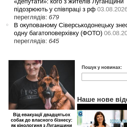
«депутати»: кого з жителів Луганщини
підозрюють у співпраці з рф
03.08.202
переглядів:
679
В окупованому Сіверськодонецьку зне
одну багатоповерхівку (ФОТО)
06.08.2
переглядів:
645
Пошук у новинах:
Наше нове від
Від евакуації двадцятьох
собак до власного бізнесу:
як кінологиня з Луганщини