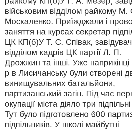
райкому КП(б)У Г. А. Мезер, зав
військовим відділом райкому М. 
Москаленко. Приїжджали і пров
заняття на курсах секретар підпі
ЦК КП(б)У Т. С. Співак, завідувач
відділом кадрів ЦК партії Л. П.
Дрожжин та інші. Уже наприкінці
р в Лисичанську були створені д
винищувальних батальйони,
партизанський загін. Під час пер
окупації міста діяло три підпільні
Тут було підготовлено 600 партиз
підпільників. У школі майбутні