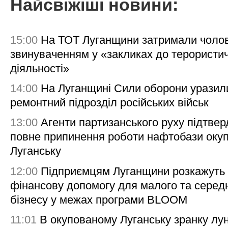
Найсвіжіші новини:
15:00
На ТОТ Луганщини затримали чолов
звинуваченням у «закликах до терористи
діяльності»
14:00
На Луганщині Сили оборони уразил
ремонтний підрозділ російських військ
13:00
Агенти партизанського руху підтве
повне припинення роботи нафтобази окуп
Луганську
12:00
Підприємцям Луганщини розкажуть
фінансову допомогу для малого та серед
бізнесу у межах програми BLOOM
11:01
В окупованому Луганську зранку лу