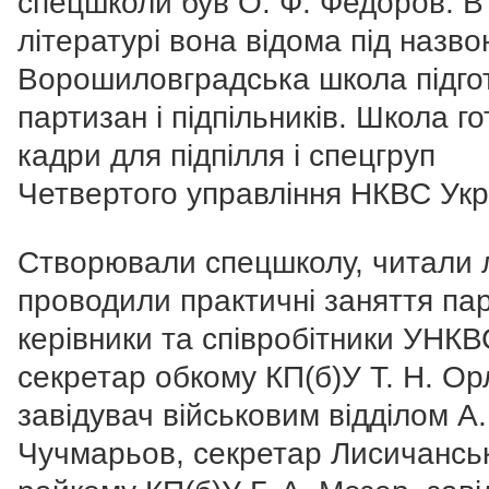
спецшколи був О. Ф. Федоров. В
літературі вона відома під назв
Ворошиловградська школа підго
партизан і підпільників. Школа г
кадри для підпілля і спецгруп
Четвертого управління НКВС Укр
Створювали спецшколу, читали л
проводили практичні заняття пар
керівники та співробітники УНКВ
секретар обкому КП(б)У Т. Н. Ор
завідувач військовим відділом А.
Чучмарьов, секретар Лисичансь