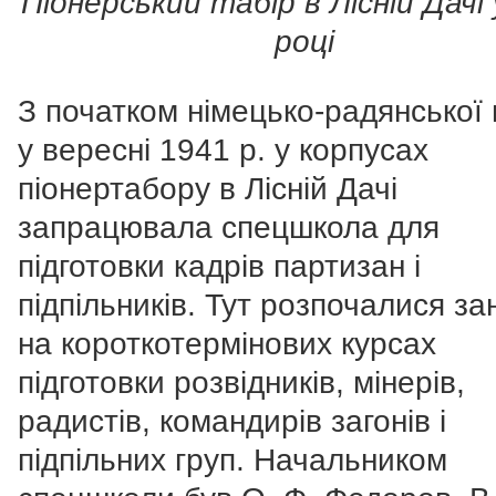
Піонерський табір в Лісній Дачі
році
З початком німецько-радянської 
у вересні 1941 р. у корпусах
піонертабору в Лісній Дачі
запрацювала спецшкола для
підготовки кадрів партизан і
підпільників. Тут розпочалися за
на короткотермінових курсах
підготовки розвідників, мінерів,
радистів, командирів загонів і
підпільних груп. Начальником