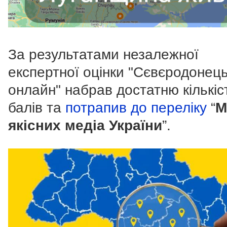
За результатами незалежної
експертної оцінки "Сєвєродонец
онлайн" набрав достатню кількіс
балів та
потрапив до переліку
“
М
якісних медіа України
”.