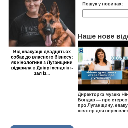
Пошук у новинах:
Наше нове від
Від евакуації двадцятьох
собак до власного бізнесу:
як кінологиня з Луганщини
відкрила в Дніпрі хендлінг-
зал із...
Директорка музею Ні
Бондар — про стерео
про Луганщину, еваку
шелтер для переселе