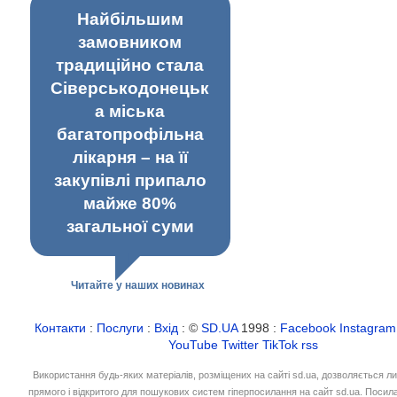
Найбільшим
замовником
традиційно стала
Сіверськодонецьк
а міська
багатопрофільна
лікарня – на її
закупівлі припало
майже 80%
загальної суми
Читайте у наших новинах
Контакти
:
Послуги
:
Вхід
: ©
SD.UA
1998 :
Facebook
Instagram
YouTube
Twitter
TikTok
rss
Використання будь-яких матеріалів, розміщених на сайті sd.ua, дозволяється л
прямого і відкритого для пошукових систем гіперпосилання на сайт sd.ua. Посил