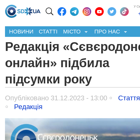
У С
НОВИНИ
СТАТТІ
МІСТО
ПРО НАС
Редакція «Сєвєродон
онлайн» підбила
підсумки року
Опубліковано 31.12.2023 - 13:00
Статт
Редакція