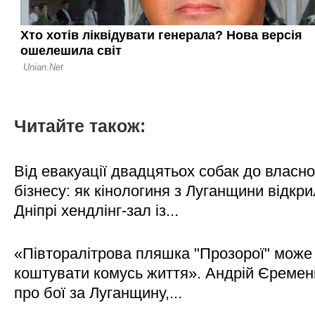
Читайте також:
Від евакуації двадцятьох собак до власно
бізнесу: як кінологиня з Луганщини відкри
Дніпрі хендлінг-зал із...
«Півторалітрова пляшка "Прозорої" може
коштувати комусь життя». Андрій Єреме
про бої за Луганщину,...