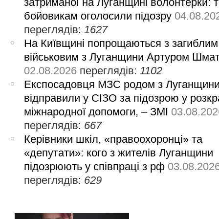
затриманої на Луганщині волонтерки: 
бойовикам оголосили підозру
04.08.20
переглядів:
1627
На Київщині попрощаються з загиблим
військовим з Луганщини Артуром Шма
02.08.2026
переглядів:
1102
Експосадовця МЗС родом з Луганщин
відправили у СІЗО за підозрою у розкр
міжнародної допомоги, – ЗМІ
03.08.202
переглядів:
667
Керівники шкіл, «правоохоронці» та
«депутати»: кого з жителів Луганщини
підозрюють у співпраці з рф
03.08.202
переглядів:
629