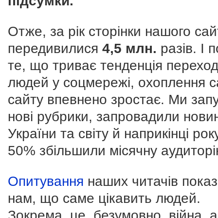
підсумки.
Отже, за рік сторінки нашого сай
передивилися
4,5 млн.
разів. І 
те, що триває тенденція перехо
людей у соцмережі, охоплення 
сайту впевнено зростає. Ми зап
нові рубрики, запровадили нови
України та світу й наприкінці рок
50% збільшили місячну аудиторі
Опитування
наших читачів пока
нам, що саме цікавить людей.
Зокрема, це, безумовно, війна, 