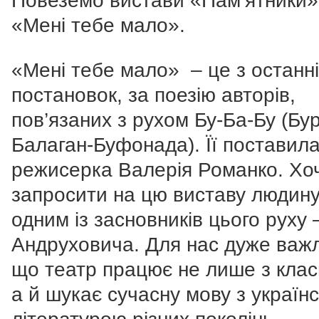
Повеземо вистави «Пам’ятники»
«Мені тебе мало».
«Мені тебе мало» – це з останн
постановок, за поезію авторів,
пов’язаних з рухом Бу-Ба-Бу (Бу
Балаган-Буфонада). Її поставил
режисерка Валерія Романко. Хо
запросити на цю виставу людину,
одним із засновників цього руху 
Андруховича. Для нас дуже важ
що театр працює не лише з клас
а й шукає сучасну мову з україн