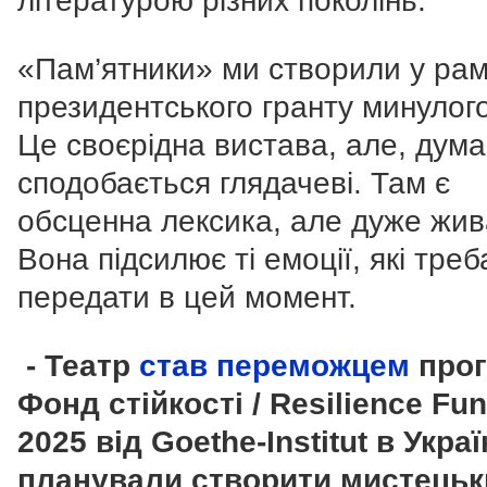
літературою різних поколінь.
«Пам’ятники» ми створили у ра
президентського гранту минулого
Це своєрідна вистава, але, дум
сподобається глядачеві. Там є
обсценна лексика, але дуже жив
Вона підсилює ті емоції, які треб
передати в цей момент.
- Театр
став переможцем
прог
Фонд стійкості / Resilience Fu
2025 від Goethe-Institut в Украї
планували створити мистецьк