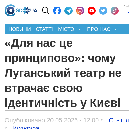
У С
НОВИНИ
СТАТТІ
МІСТО
ПРО НАС
«Для нас це
принципово»: чому
Луганський театр не
втрачає свою
ідентичність у Києві
Опубліковано 20.05.2026 - 12:00
Статт
Культура