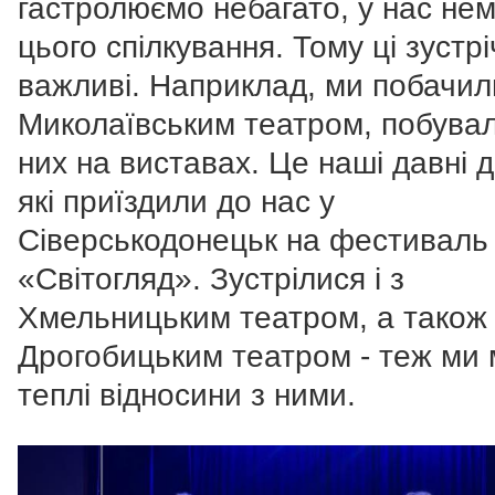
гастролюємо небагато, у нас не
цього спілкування. Тому ці зустрі
важливі. Наприклад, ми побачил
Миколаївським театром, побувал
них на виставах. Це наші давні д
які приїздили до нас у
Сіверськодонецьк на фестиваль
«Світогляд». Зустрілися і з
Хмельницьким театром, а також 
Дрогобицьким театром - теж ми
теплі відносини з ними.