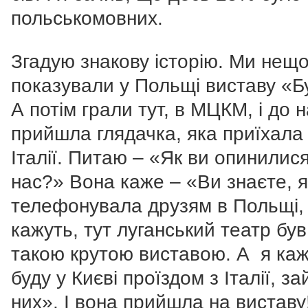
польськомовних.
Згадую знакову історію. Ми нещ
показували у Польщі виставу «Б
А потім грали тут, в МЦКМ, і до 
прийшла глядачка, яка приїхала
Італії. Питаю – «Як ви опинилис
нас?» Вона каже – «Ви знаєте, я
телефонувала друзям в Польщі,
кажуть, тут луганський театр був
такою крутою виставою. А я каж
буду у Києві проїздом з Італії, за
них». І вона прийшла на виставу