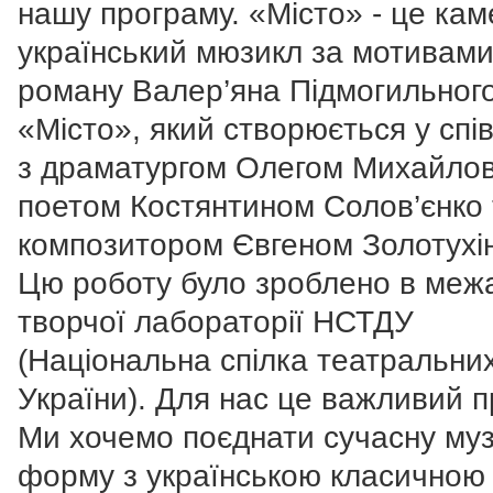
нашу програму. «Місто» - це ка
український мюзикл за мотивам
роману Валер’яна Підмогильног
«Місто», який створюється у спі
з драматургом Олегом Михайло
поетом Костянтином Солов’єнко 
композитором Євгеном Золотухі
Цю роботу було зроблено в меж
творчої лабораторії НСТДУ
(Національна спілка театральних
України). Для нас це важливий п
Ми хочемо поєднати сучасну му
форму з українською класичною