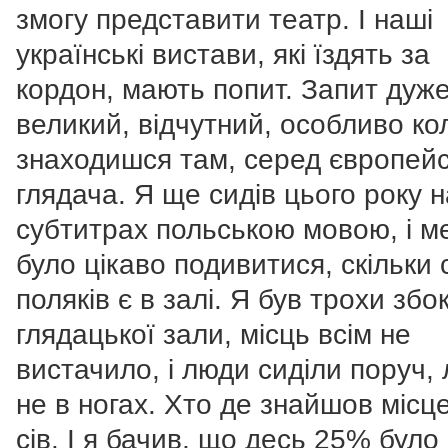
змогу представити театр. І наші
українські вистави, які їздять за
кордон, мають попит. Запит дуж
великий, відчутний, особливо ко
знаходишся там, серед європейс
глядача. Я ще сидів цього року н
субтитрах польською мовою, і м
було цікаво подивитися, скільки
поляків є в залі. Я був трохи збо
глядацької зали, місць всім не
вистачило, і люди сиділи поруч,
не в ногах. Хто де знайшов місце
сів. І я бачив, що десь 25% було