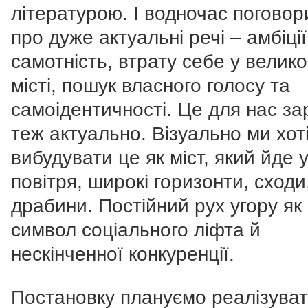
літературою. І водночас поговор
про дуже актуальні речі – амбіції
самотність, втрату себе у велик
місті, пошук власного голосу та
самоідентичності. Це для нас за
теж актуально. Візуально ми хот
вибудувати це як міст, який йде 
повітря, широкі горизонти, сходи
драбини. Постійний рух угору як
символ соціального ліфта й
нескінченної конкуренції.
Постановку плануємо реалізува