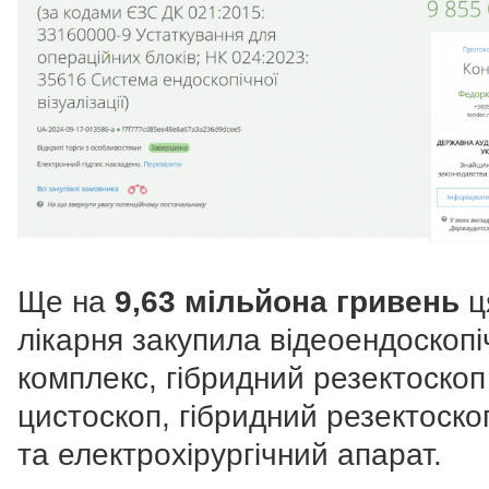
Ще на
9,63 мільйона гривень
ц
лікарня закупила відеоендоскоп
комплекс, гібридний резектоскоп 
цистоскоп, гібридний резектоско
та електрохірургічний апарат.