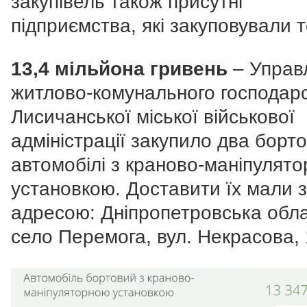
закупівель також присутні
підприємства, які закуповували т
13,4 мільйона гривень
– Управ
житлово-комунального господар
Лисичанської міської військової
адміністрації закупило два борт
автомобілі з краново-маніпулят
установкою. Доставити їх мали 
адресою: Дніпропетровська обла
село Перемога, вул. Некрасова, 