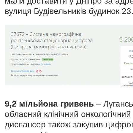
мали доставити у Дніпро за адр
вулиця Будівельників будинок 23
9,2 мільйона гривень
– Луганс
обласний клінічний онкологічний
диспансер також закупив цифро