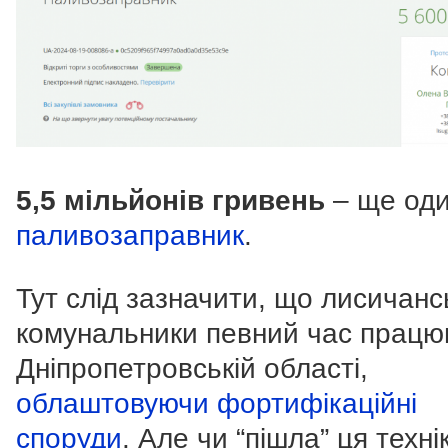
5,5 мільйонів гривень
– ще од
паливозаправник
.
Тут слід зазначити, що лисичанс
комунальники певний час працю
Дніпропетровській області,
облаштовуючи фортифікаційні
споруди
. Але чи “пішла” ця техні