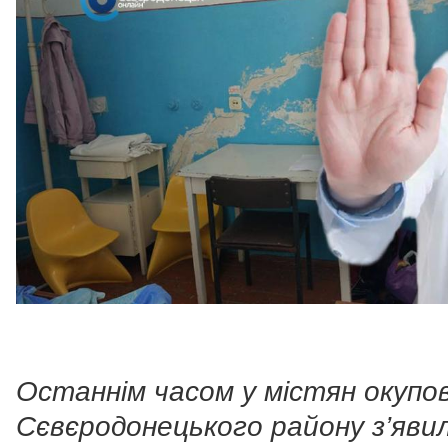
Останнім часом у містян окупо
Сєвєродонецького району з’яви