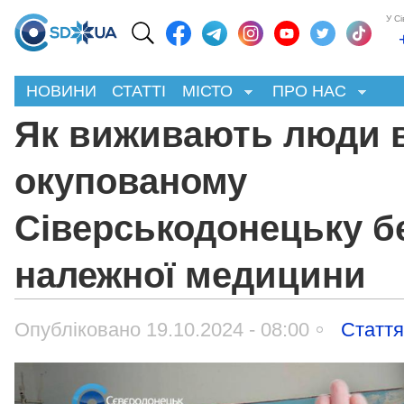
У С
НОВИНИ
СТАТТІ
МІСТО
ПРО НАС
Як виживають люди 
окупованому
Сіверськодонецьку б
належної медицини
Опубліковано 19.10.2024 - 08:00
Статт