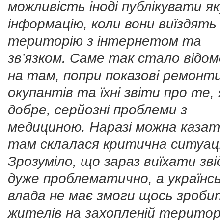
можливість іноді публікувати я
інформацію, коли вони виїздять
територію з інтернетом та
зв’язком. Саме так стало відом
на там, попри показові ремонт
окупантів та їхні звіти про те, 
добре, серйозні проблеми з
медициною. Наразі можна казат
там склалася критична ситуаці
Зрозуміло, що зараз виїхати зв
дуже проблематично, а українс
влада не має змоги щось зроби
жителів на захопленій територі