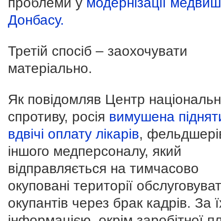
проблеми у
модернізації медвиш
Донбасу.
Третій спосіб – заохочувати
матеріально.
Як повідомляв Центр національн
спротиву, росія
вимушена піднят
вдвічі оплату лікарів
, фельдшері
іншого медперсоналу, який
відправляється на тимчасово
окуповані території обслуговува
окупантів через брак кадрів. За 
інформацією, окрім заробітної п