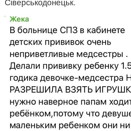
Сіверськодонецьк.