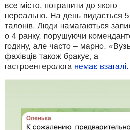
все місто, потрапити до якого
нереально. На день видається 5
талонів. Люди намагаються запи
о 4 ранку, порушуючи комендант
годину, але часто – марно. «Вуз
фахівців також бракує, а
гастроентеролога
немає взагалі.