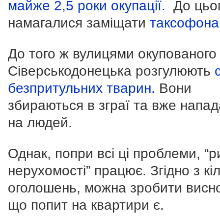
майже 2,5 роки окупації.
До цьог
намагалися заміщати
таксофон
До того ж вулицями окупованого
Сіверськодонецька розгулюють
безпритульних тварин.
Вони
збираються в зграї та вже напа
на людей.
Однак, попри всі ці проблеми, “р
нерухомості” працює. Згідно з кі
оголошень, можна зробити висн
що попит на квартири є.