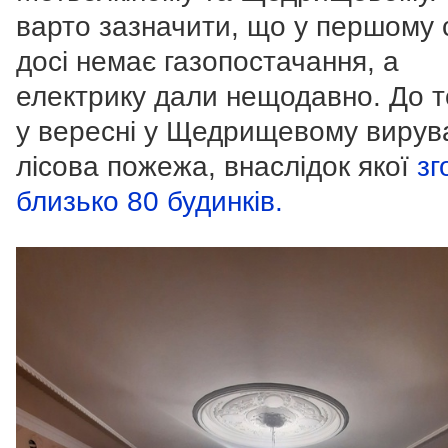
варто зазначити, що у першому 
досі немає газопостачання, а
електрику дали нещодавно. До т
у вересні у Щедрищевому вирув
лісова пожежа, внаслідок якої
зг
близько 80 будинків.