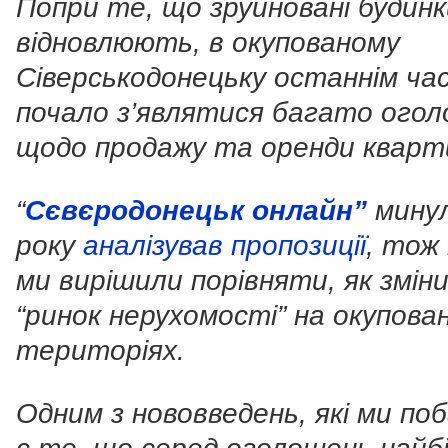
Попри те, що зруйновані будинк
відновлюють, в окупованому
Сіверськодонецьку останнім ча
почало з’являтися багато ого
щодо продажу та оренди кварт
“
Сєвєродонецьк онлайн”
мину
року
аналізував пропозиції
, тож
ми вирішили порівняти, як змін
“ринок нерухомості” на окупова
територіях.
Одним з нововведень, які ми по