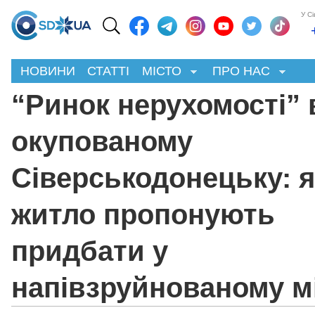
У С
НОВИНИ
СТАТТІ
МІСТО
ПРО НАС
“Ринок нерухомості” 
окупованому
Сіверськодонецьку: я
житло пропонують
придбати у
напівзруйнованому мі