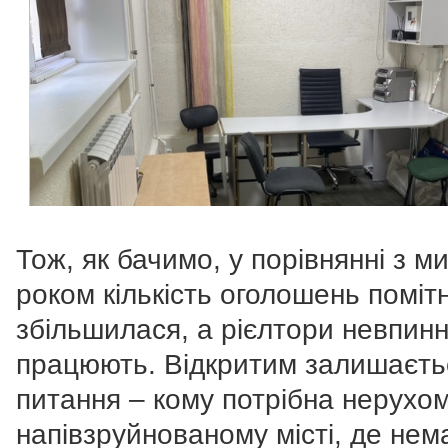
Тож, як бачимо, у порівнянні з м
роком кількість оголошень поміт
збільшилася, а рієлтори невпин
працюють. Відкритим залишаєть
питання – кому потрібна нерухом
напівзруйнованому місті, де нем