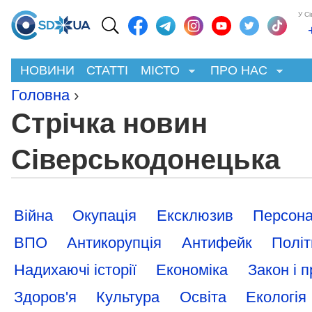
У С
НОВИНИ
СТАТТІ
МІСТО
ПРО НАС
Головна
›
Стрічка новин
Сіверськодонецька
Війна
Окупація
Ексклюзив
Персона
ВПО
Антикорупція
Антифейк
Політ
Надихаючі історії
Економіка
Закон і 
Здоров'я
Культура
Освіта
Екологія