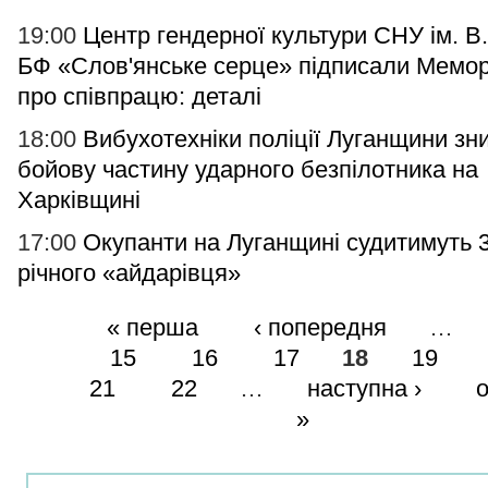
19:00
Центр гендерної культури СНУ ім. В
БФ «Слoв'янське серце» підписали Мемо
про співпрацю: деталі
18:00
Вибухотехніки поліції Луганщини з
бойову частину ударного безпілотника на
Харківщині
17:00
Окупанти на Луганщині судитимуть 
річного «айдарівця»
« перша
‹ попередня
…
15
16
17
18
19
21
22
…
наступна ›
»