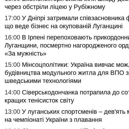
через обстріли ліцею у Рубіжному
17:00
У Дніпрі затримали співзасновника 
що веде бізнес на окупованій Луганщині
16:00
В Ірпені перепоховають прикордонн
Луганщини, посмертно нагородженого ор
«За мужність»
15:00
Мінсоцполітики: Україна вивчає мож
будівництва модульного житла для ВПО з
шведськими технологіями
14:00
Сіверськодончанка потрапила до со
кращих тенісисток світу
13:00
У луганських спортсменів – дев'ять
на чемпіонаті України з плавання