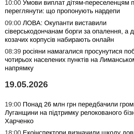
10:00
Умови виплат дітям-переселенцям 
переглянути: що пропонують нардепи
09:00
ЛОВА: Окупанти виставили
сіверськодончанам борги за опалення, а 
козачих корпусів набирають онлайн
08:39
росіяни намагалися просунутися по
чотирьох населених пунктів на Лимансько
напрямку
19.05.2026
19:00
Понад 26 млн грн передбачили гро
Луганщини на підтримку релокованого бізн
Харченко
18:00
Екоінспектори визначили шкоду дов