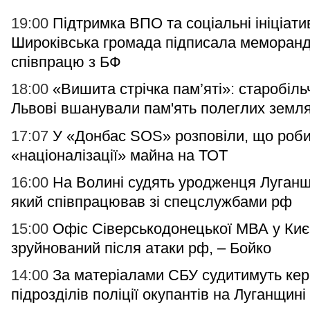
19:00
Підтримка ВПО та соціальні ініціати
Широківська громада підписала меморан
співпрацю з БФ
18:00
«Вишита стрічка пам’яті»: старобіль
Львові вшанували пам'ять полеглих земля
17:07
У «Донбас SOS» розповіли, що робит
«націоналізації» майна на ТОТ
16:00
На Волині судять уродженця Луганщ
який співпрацював зі спецслужбами рф
15:00
Офіс Сіверськодонецької МВА у Киє
зруйнований після атаки рф, – Бойко
14:00
За матеріалами СБУ судитимуть кер
підрозділів поліції окупантів на Луганщині