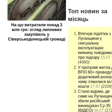
Топ новин за
місяць
На що витратили понад 3
млн грн: огляд липневих
Втягнув підлітка з
закупівель у
Луганщини у
Сіверськодонецькій громаді
сексуальну
експлуатацію:
киянину повідоми
про підозру
15.07
(4060)
У програмі житла 
ВПО 60+ проведу
додатковий розігр
чому з'явилися віл
кошти
17.07
(2109
Стало відомо, де
саме на Луганщин
збили російський
винищувач Су-35
(ВІДЕО)
09.07
(17