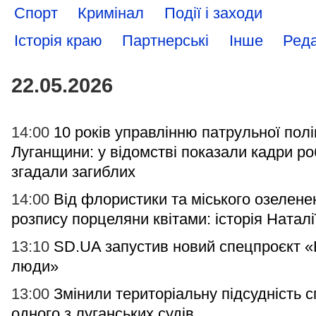
Спорт
Кримінал
Події і заходи
Історія краю
Партнерські
Інше
Реда
22.05.2026
14:00
10 років управлінню патрульної полі
Луганщини: у відомстві показали кадри ро
згадали загиблих
14:00
Від флористики та міського озелене
розпису порцеляни квітами: історія Наталі
13:10
SD.UA запустив новий спецпроєкт 
люди»
13:00
Змінили територіальну підсудність 
одного з луганських судів