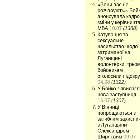
«Вони вас не
розчарують». Бой
анонсувала кадро
зміни у керівництв
МВА
10.07
(1388)
Катування та
сексуальне
насильство щодо
затриманої на
Луганщині
волонтерки: трьо
бойовикам
оголосили підозру
04.08
(1322)
У Бойко з'явилася
нова заступниця
16.07
(1307)
У Вінниці
попрощаються з
загиблим захисни
з Луганщини
Олександром
Ширяєвим
09.07