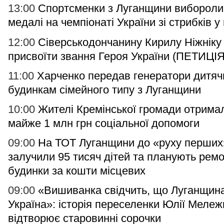
13:00
Спортсменки з Луганщини вибороли
медалі на чемпіонаті України зі стрибків у
12:00
Сіверськодончанину Кирилу Ніжніку
присвоїти звання Героя України (ПЕТИЦІЯ
11:00
Харченко передав генератори дитя
будинкам сімейного типу з Луганщини
10:00
Жителі Кремінської громади отрима
майже 1 млн грн соціальної допомоги
09:00
На ТОТ Луганщини до «руху перших
залучили 95 тисяч дітей та планують рем
будинки за кошти місцевих
09:00
«Вишиванка свідчить, що Луганщин
Україна»: історія переселенки Юлії Мележ
відтворює старовинні сорочки