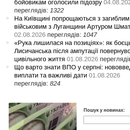
бойовикам оголосили підозру
04.08.20
переглядів:
1322
На Київщині попрощаються з загиблим
військовим з Луганщини Артуром Шма
02.08.2026
переглядів:
1047
«Рука лишилася на позиціях»: як боєць
Лисичанська після ампутації повернув
цивільного життя
01.08.2026
перегляді
Що варто знати ВПО у серпні: нововве
виплати та важливі дати
01.08.2026
переглядів:
824
Пошук у новинах: