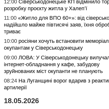
12:00
Сіверськодонецьке КП відмінило тор
розробку проєкту житла у Халеп’ї
11:00
«Житло для ВПО 60+»: від сіверськ
надійшло майже півтисячі заяв, їхня обро
триває
10:00
росіяни хочуть встановити меморіал
окупантам у Сіверськодонецьку
09:00
ЛОВА: У Сіверськодонецьку вилуча
інтернет-обладнання у кафе, забудову
зруйнованих міст окупанти не планують
08:24
На Луганщині ворог вдарив з реакти
артилерії
18.05.2026