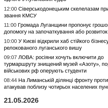
12:00
Сіверськодонецьким скелелазам пр
звання КМСУ
11:00
Громада Луганщини пропонує грошо
допомогу на започаткування або розвиток
10:00
У Києві відкрили хаб стійкого бізнесу
релокованого луганського вишу
09:07
ЛОВА: росіяни хочуть включити до
турмаршруту знищений музей «Азоту», п
військових рф оперують студенти
08:44
На Лиманській ділянці фронту прот
атакував поблизу чотирьох населених пун
21.05.2026