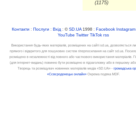
(1175)
Контакти
:
Послуги
:
Вхід
: ©
SD.UA
1998 :
Facebook
Instagram
YouTube
Twitter
TikTok
rss
Використання будь-яких матеріалів, розміщених на сайті sd.ua, дозволяється л
прямого і відкритого для пошукових систем гіперпосилання на сайт sd.ua. Посил
розміщено в незалежності від повного або часткового використання матеріалів. 
(для інтернет-видань) повинно бути розміщено в підзаголовку або в першому абз
Творець та розміщувач новинних матеріалів медіа «SD.UA» -
громадська ор
«Сєвєродонецьк онлайн»
Окрема подяка MDF.