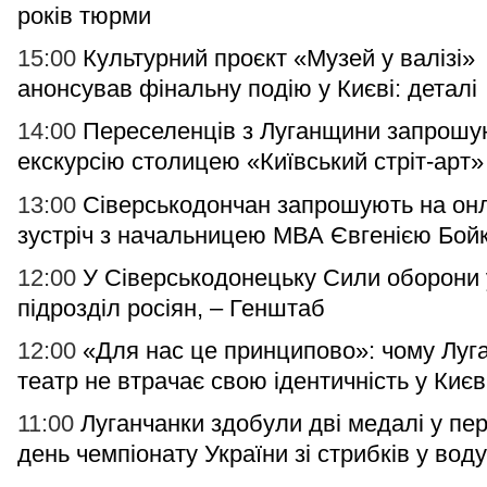
років тюрми
15:00
Культурний проєкт «Музей у валізі»
анонсував фінальну подію у Києві: деталі
14:00
Переселенців з Луганщини запрошу
екскурсію столицею «Київський стріт-арт»
13:00
Сіверськодончан запрошують на он
зустріч з начальницею МВА Євгенією Бой
12:00
У Сіверськодонецьку Сили оборони
підрозділ росіян, – Генштаб
12:00
«Для нас це принципово»: чому Луг
театр не втрачає свою ідентичність у Києв
11:00
Луганчанки здобули дві медалі у пе
день чемпіонату України зі стрибків у вод