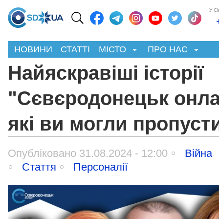
У С
НОВИНИ
СТАТТІ
МІСТО
ПРО НАС
Найяскравіші історії
"Сєвєродонецьк онла
які ви могли пропуст
Опубліковано 31.08.2024 - 12:00
Війна
Стаття
Персоналії