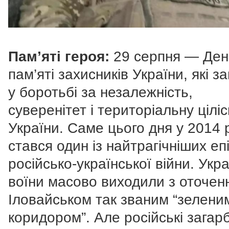
Пам’яті героя:
29 серпня — Ден
пам’яті захисників України, які з
у боротьбі за незалежність,
суверенітет і територіальну ціліс
України. Саме цього дня у 2014 
стався один із найтрагічніших еп
російсько-української війни. Укра
воїни масово виходили з оточенн
Іловайськом так званим “зелени
коридором”. Але російські загар