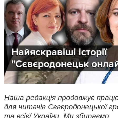
Наша редакція продовжує прац
для читачів Сєвєродонецької г
та всієї України. Ми збираємо