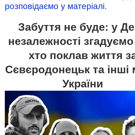
розповідаємо у матеріалі
.
Забуття не буде: у Д
незалежності згадуємо 
хто поклав життя з
Сєвєродонецьк та інші 
України