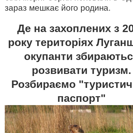
зараз мешкає його родина.
Де на захоплених з 2
року територіях Луган
окупанти збирають
розвивати туризм.
Розбираємо "туристи
паспорт"