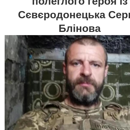
полеглого героя із
Сєвєродонецька Серг
Блінова