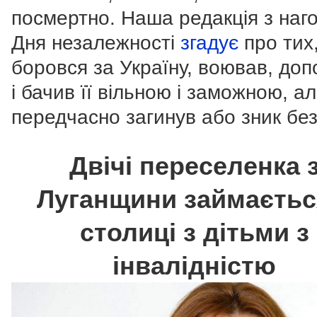
посмертно. Наша редакція з наг
Дня незалежності
згадує
про тих
боровся за Україну, воював, до
і бачив її вільною і заможною, а
передчасно загинув або зник без
Двічі переселенка 
Луганщини займаєтьс
столиці з дітьми з
інвалідністю