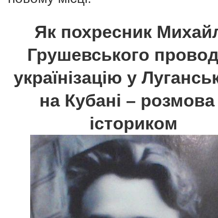
Як похресник Михай
Грушевського прово
українізацію у Лугансь
на Кубані – розмова
істориком