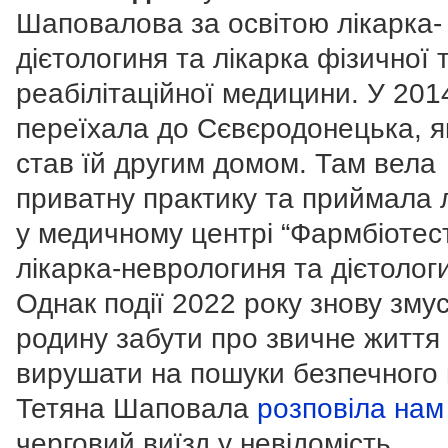
Шаповалова за освітою лікарка-
дієтологиня та лікарка фізичної 
реабілітаційної медицини. У 201
переїхала до Сєвєродонецька, я
став їй другим домом. Там вела
приватну практику та приймала
у медичному центрі “Фармбіотест
лікарка-неврологиня та дієтолог
Однак події 2022 року знову зму
родину забути про звичне життя 
вирушати на пошуки безпечного 
Тетяна Шаповала
розповіла нам
черговий виїзд у невідомість,