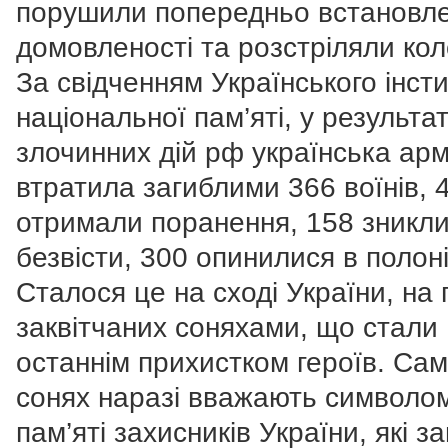
порушили попередньо встановле
домовленості та розстріляли кол
За свідченням Українського інст
національної пам’яті, у результат
злочинних дій рф українська арм
втратила загиблими 366 воїнів, 
отримали поранення, 158 зникл
безвісти, 300 опинилися в полоні
Сталося це на сході України, на
заквітчаних соняхами, що стали
останнім прихистком героїв. Са
сонях наразі вважають символо
пам’яті захисників України, які з