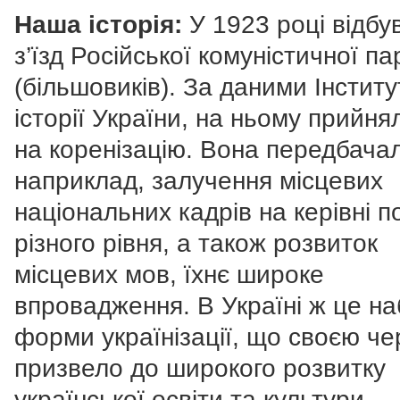
Наша історія:
У 1923 році відбув
з’їзд Російської комуністичної пар
(більшовиків). За даними Інститу
історії України, на ньому прийня
на коренізацію. Вона передбача
наприклад, залучення місцевих
національних кадрів на керівні 
різного рівня, а також розвиток
місцевих мов, їхнє широке
впровадження. В Україні ж це н
форми українізації, що своєю ч
призвело до широкого розвитку
української освіти та культури.