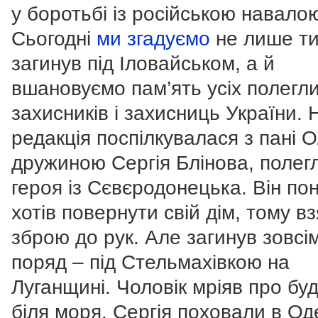
у боротьбі із російською навало
Сьогодні
ми згадуємо
не лише ти
загинув під Іловайськом, а й
вшановуємо пам’ять усіх полегл
захисників і захисниць України.
редакція поспілкувалася з пані 
дружиною Сергія Блінова, полег
героя із Сєвєродонецька. Він по
хотів повернути свій дім, тому в
зброю до рук. Але загинув зовсі
поряд – під Стельмахівкою на
Луганщині. Чоловік мріяв про бу
біля моря. Сергія поховали в Оде