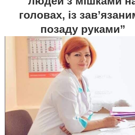
людей з мішками н
головах, із зав’язан
позаду руками”