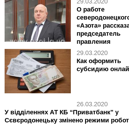
29.03.2020
О работе
северодонецког
«Азота» рассказ
председатель
правления
29.03.2020
Как оформить
субсидию онла
26.03.2020
У відділеннях АТ КБ “Приватбанк” у
Сєвєродонецьку змінено режими робо