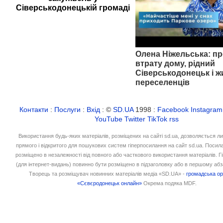
Сіверськодонецькій громаді
Олена Ніжельська: пр
втрату дому, рідний
Сіверськодонецьк і ж
переселенців
Контакти
:
Послуги
:
Вхід
: ©
SD.UA
1998 :
Facebook
Instagram
YouTube
Twitter
TikTok
rss
Використання будь-яких матеріалів, розміщених на сайті sd.ua, дозволяється л
прямого і відкритого для пошукових систем гіперпосилання на сайт sd.ua. Посил
розміщено в незалежності від повного або часткового використання матеріалів. 
(для інтернет-видань) повинно бути розміщено в підзаголовку або в першому абз
Творець та розміщувач новинних матеріалів медіа «SD.UA» -
громадська ор
«Сєвєродонецьк онлайн»
Окрема подяка MDF.