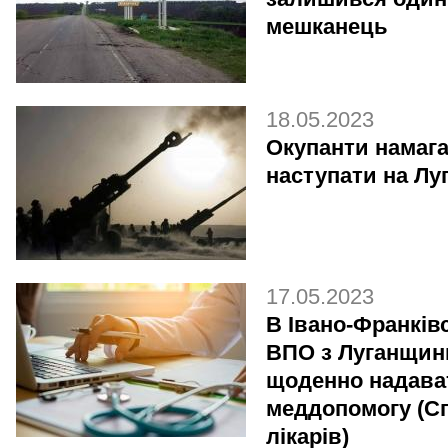
мешканець
18.05.2023
Окупанти намаг
наступати на Лу
17.05.2023
В Івано-Франків
ВПО з Луганщин
щоденно надава
меддопомогу (С
лікарів)