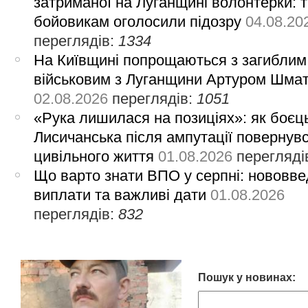
затриманої на Луганщині волонтерки: 
бойовикам оголосили підозру
04.08.20
переглядів:
1334
На Київщині попрощаються з загиблим
військовим з Луганщини Артуром Шма
02.08.2026
переглядів:
1051
«Рука лишилася на позиціях»: як боєць
Лисичанська після ампутації повернув
цивільного життя
01.08.2026
перегляді
Що варто знати ВПО у серпні: нововве
виплати та важливі дати
01.08.2026
переглядів:
832
Пошук у новинах: