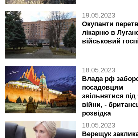
19.05.2023
Окупанти перет
лікарню в Луган
військовий госп
18.05.2023
Влада рф забор
посадовцям
звільнятися під
війни, - британс
розвідка
18.05.2023
Верещук заклик