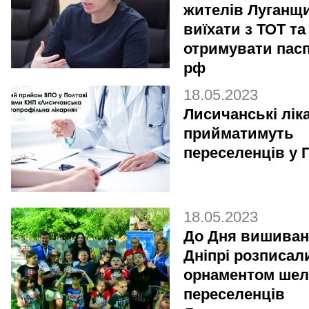
жителів Луганщ
виїхати з ТОТ та
отримувати пас
рф
18.05.2023
Лисичанські ліка
прийматимуть
переселенців у 
18.05.2023
До Дня вишиван
Дніпрі розписал
орнаментом шел
переселенців