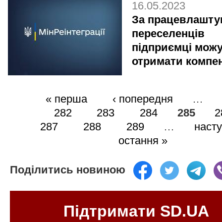
16.05.2023
За працевлашту
переселенців
підприємці мож
отримати компе
« перша
‹ попередня
…
282
283
284
285
2
287
288
289
…
насту
остання »
Поділитись новиною
Підтримати SD.UA