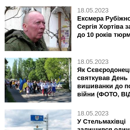
18.05.2023
Ексмера Рубіжн
Сергія Хортіва 
до 10 років тюр
18.05.2023
Як Сєвєродонец
святкував День
вишиванки до п
війни (ФОТО, ВІ
18.05.2023
У Стельмахівці
залишився один