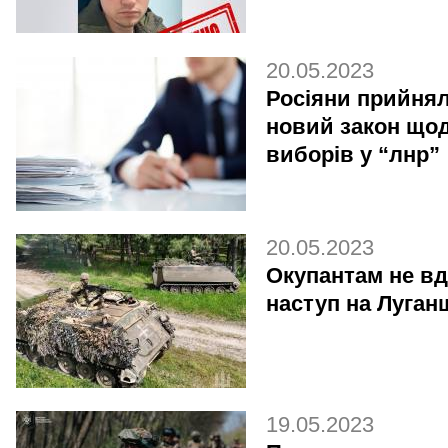
20.05.2023
Росіяни прийня
новий закон що
виборів у “лнр”
20.05.2023
Окупантам не в
наступ на Луган
19.05.2023