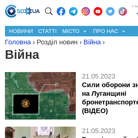
У С
НОВИНИ
СТАТТІ
МІСТО
ПРО НАС
Головна
› Розділ новин ›
Війна
›
Війна
21.05.2023
Сили оборони 
на Луганщині
бронетранспорт
(ВІДЕО)
21.05.2023