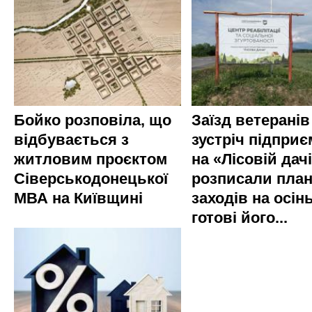
Бойко розповіла, що
Заїзд ветеранів
відбувається з
зустріч підприє
житловим проєктом
на «Лісовій дач
Сіверськодонецької
розписали пла
МВА на Київщині
заходів на осінь
готові його...