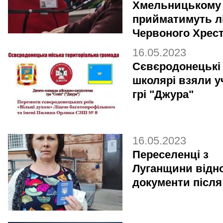
Хмельницькому
прийматимуть лі
Червоного Хрес
16.05.2023
Сєвєродонецькі
школярі взяли у
грі "Джура"
16.05.2023
Переселенці з
Луганщини відн
документи після