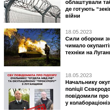
облаштували та
де готують “зекі
війни
18.05.2023
Сили оборони 
чимало окупанті
техніки на Луга
18.05.2023
Начальнику окуп
поліції Сєвєрод
повідомили про 
у колабораціоніз