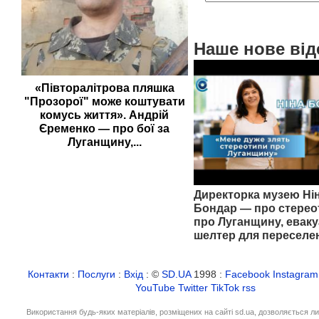
Наше нове від
«Півторалітрова пляшка
"Прозорої" може коштувати
комусь життя». Андрій
Єременко — про бої за
Луганщину,...
Директорка музею Ні
Бондар — про стерео
про Луганщину, еваку
шелтер для переселе
Контакти
:
Послуги
:
Вхід
: ©
SD.UA
1998 :
Facebook
Instagram
YouTube
Twitter
TikTok
rss
Використання будь-яких матеріалів, розміщених на сайті sd.ua, дозволяється л