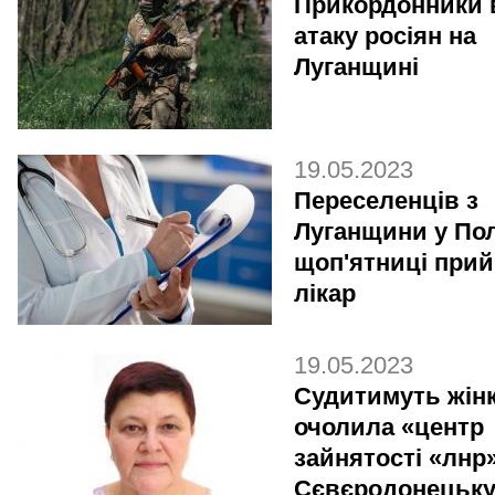
Прикордонники 
атаку росіян на
Луганщині
19.05.2023
Переселенців з
Луганщини у Пол
щоп'ятниці при
лікар
19.05.2023
Судитимуть жінк
очолила «центр
зайнятості «лнр»
Сєвєродонецьк