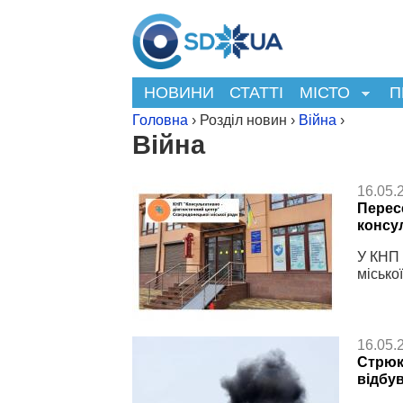
НОВИНИ
СТАТТІ
МІСТО
П
Головна
› Розділ новин ›
Війна
›
Війна
16.05.
Перес
консул
У КНП 
міської
16.05.
Стрюк
відбу