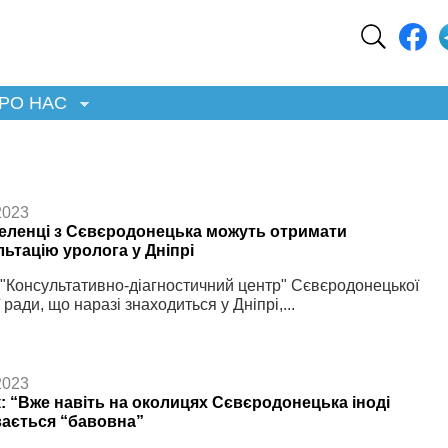
РО НАС
2023
еленці з Сєвєродонецька можуть отримати
ьтацію уролога у Дніпрі
"Консультативно-діагностичний центр" Сєвєродонецької
 ради, що наразі знаходиться у Дніпрі,...
2023
: “Вже навіть на околицях Сєвєродонецька іноді
вається “бавовна”