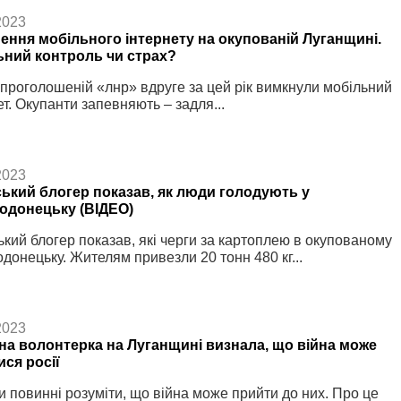
2023
ення мобільного інтернету на окупованій Луганщині.
ьний контроль чи страх?
проголошеній «лнр» вдруге за цей рік вимкнули мобільний
ет. Окупанти запевняють – задля...
2023
ський блогер показав, як люди голодують у
одонецьку (ВІДЕО)
ький блогер показав, які черги за картоплею в окупованому
донецьку. Жителям привезли 20 тонн 480 кг...
2023
на волонтерка на Луганщині визнала, що війна може
ися росії
и повинні розуміти, що війна може прийти до них. Про це