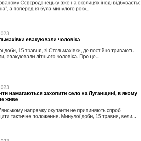
ованому Сєвєродонецьку вже на околицях іноді відбуваєтьс
на”, а попередня була минулого року....
2023
ельмахівки евакуювали чоловіка
ї доби, 15 травня, зі Стельмахівки, де постійно тривають
ли, евакуювали літнього чоловіка. Про це...
2023
нти намагаються захопити село на Луганщині, в якому
не живе
’янському напрямку окупанти не припиняють спроб
ити тактичне положення. Минулої доби, 15 травня, вели...