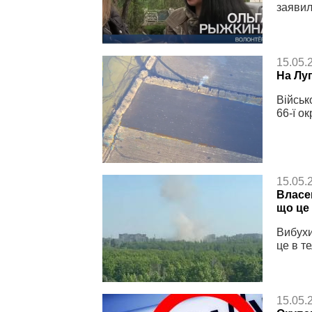
заявил
15.05.
На Лу
Військ
66-ї о
15.05.
Власен
що це
Вибухи
це в т
15.05.