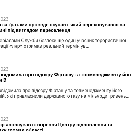
2023
в за ґратами проведе окупант, який переховувався на
ині під виглядом переселенця
еріалами Служби безпеки ще один учасник терористичної
зації «лнр» отримав реальний термін ув...
2023
овідомила про підозру Фірташу та топменеджменту йог
ній
відомила про підозру Фірташу та топменеджменту його
ій, які привласнили державного газу на мільярди гривень...
2023
ор анонсував створення Центру відновлення та
тку громад області