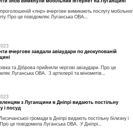
нти знов вимкнули мобільний інтернет на Луганщині
проголошеній «лнр» вчергове вимикають послугу мобільно
ету. Про це повідомляє Луганська ОВА...
2023
нти вчергове завдали авіаудари по деокупованій
щині
рівка та Діброва прийняли чергові авіаудари. Про це
мляє Луганська ОВА. З артилерії та мінометів...
2023
еленцям з Луганщини в Дніпрі видають постільну
у і посуд
 Лисичанської громади в Дніпрі видають постільну білизну і
 Про це повідомила Луганська ОВА. У Дніпрі...