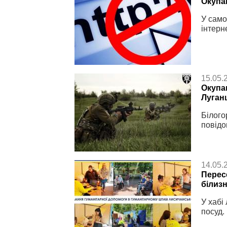
Окупа
У само
інтерн
15.05.
Окупа
Луган
Білого
повідо
14.05.
Перес
білизн
У хабі
посуд.