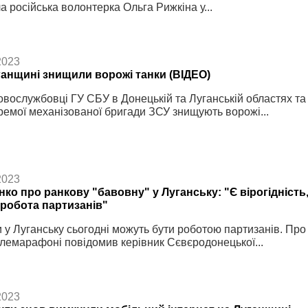
а російська волонтерка Ольга Рижкіна у...
2023
ганщині знищили ворожі танки (ВІДЕО)
овослужбовці ГУ СБУ в Донецькій та Луганській областях та
кремої механізованої бригади ЗСУ знищують ворожі...
2023
ко про ранкову "бавовну" у Луганську: "Є вірогідність
 робота партизанів"
 у Луганську сьогодні можуть бути роботою партизанів. Про
елемарафоні повідомив керівник Сєвєродонецької...
2023