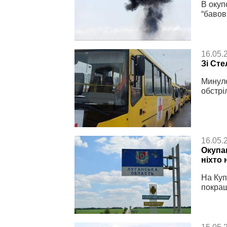
В окуп
“бавов
16.05.
Зі Ст
Минуло
обстрі
16.05.
Окупа
ніхто 
На Куп
покращ