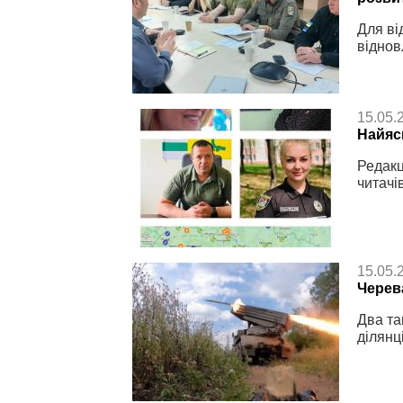
Для ві
віднов
15.05.
Найяск
Редакц
читачі
15.05.
Черев
Два та
ділянц