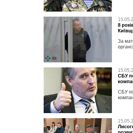
15.05.
8 рокі
Київщ
За мат
органі
15.05.
СБУ п
компа
СБУ по
компан
15.05.
Лисог
розви