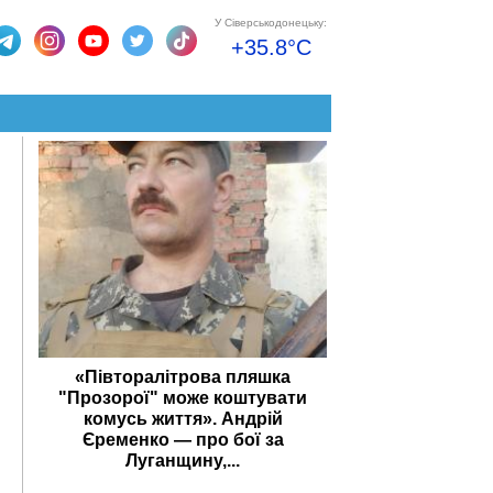
У Сіверськодонецьку:
+35.8°C
«Півторалітрова пляшка
"Прозорої" може коштувати
комусь життя». Андрій
Єременко — про бої за
Луганщину,...