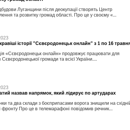
дбудови Луганщини після деокупації створять Центр
лення та розвитку громад області. Про це у своєму «...
2023
равіші історії "Сєвєродонецьк онлайн" з 1 по 16 травн
ія «Сєвєродонецьк онлайн» продовжує працювати для
в Сєвєродонецької громади та всієї України....
2023
атий назвав напрямок, який лідирує по артударах
нки та два склади з боєприпасами ворога знищили на східні
і фронту Про це в телемарафоні повідомив речник...