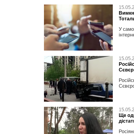
15.05.
Вимкн
Тотал
У само
інтерн
15.05.
Росій
Сєвєр
Російс
Сєвєро
15.05.
Ще од
дістат
Росіян