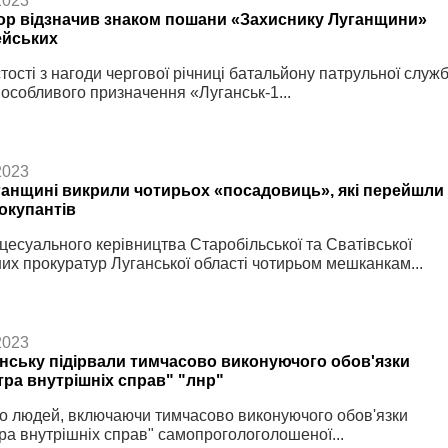
2023
ор відзначив знаком пошани «Захиснику Луганщини»
ейських
тості з нагоди чергової річниці батальйону патрульної служ
ї особливого призначення «Луганськ-1...
2023
ганщині викрили чотирьох «посадовиць», які перейшли
 окупантів
цесуального керівництва Старобільської та Сватівської
их прокуратур Луганської області чотирьом мешканкам...
2023
анську підірвали тимчасово виконуючого обов'язки
тра внутрішніх справ" "лнр"
 людей, включаючи тимчасово виконуючого обов'язки
тра внутрішніх справ" самопрогологолошеної...