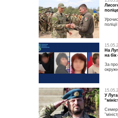
15.05.
Лисог
поліц
Урочис
поліці
15.05.
На Лу
на бік
За про
окружн
15.05.
У Луг
"мініс
Семеро
"мініс