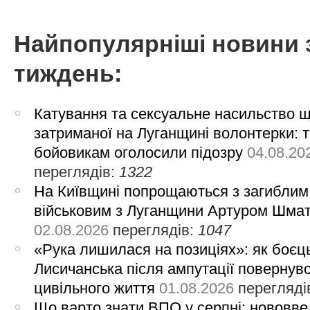
Найпопулярніші новини 
тиждень:
Катування та сексуальне насильство 
затриманої на Луганщині волонтерки: 
бойовикам оголосили підозру
04.08.20
переглядів:
1322
На Київщині попрощаються з загиблим
військовим з Луганщини Артуром Шма
02.08.2026
переглядів:
1047
«Рука лишилася на позиціях»: як боєць
Лисичанська після ампутації повернув
цивільного життя
01.08.2026
перегляді
Що варто знати ВПО у серпні: нововве