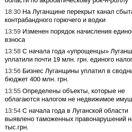
области по акробатическому рок-н-роллу
18:30
На Луганщине перекрыт канал сбыт
контрабандного горючего и водки
13:59
Изменен порядок начисления едино
взноса
13:58
С начала года «упрощенцы» Луган
уплатили почти 19 млн. грн. единого нало
13:56
Бизнес Луганщины уплатил в сводн
бюджет 400 млн. грн.
13:55
Определены объекты, которые не
облагаются налогом не недвижимое иму
13:54
С начала года в Луганской области
выявлено таможенных правонарушений на
тыс.грн.