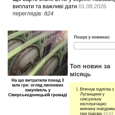
виплати та важливі дати
01.08.2026
переглядів:
824
Пошук у новинах:
Топ новин за
місяць
На що витратили понад 3
млн грн: огляд липневих
Втягнув підлітка з
закупівель у
Луганщини у
Сіверськодонецькій громаді
сексуальну
експлуатацію:
киянину повідоми
про підозру
15.07