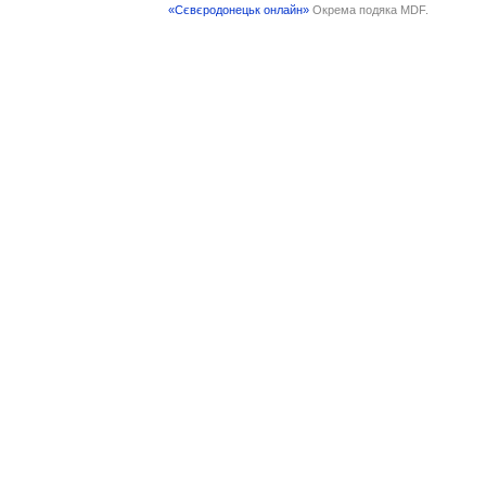
«Сєвєродонецьк онлайн»
Окрема подяка MDF.