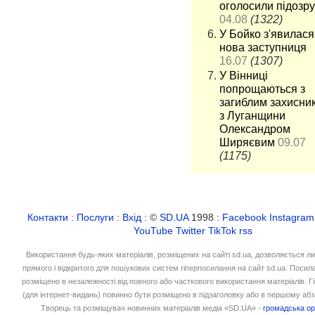
оголосили підозру
04.08
(1322)
У Бойко з'явилася
нова заступниця
16.07
(1307)
У Вінниці
попрощаються з
загиблим захисни
з Луганщини
Олександром
Ширяєвим
09.07
(1175)
Контакти
:
Послуги
:
Вхід
: ©
SD.UA
1998 :
Facebook
Instagram
YouTube
Twitter
TikTok
rss
Використання будь-яких матеріалів, розміщених на сайті sd.ua, дозволяється л
прямого і відкритого для пошукових систем гіперпосилання на сайт sd.ua. Посил
розміщено в незалежності від повного або часткового використання матеріалів. 
(для інтернет-видань) повинно бути розміщено в підзаголовку або в першому абз
Творець та розміщувач новинних матеріалів медіа «SD.UA» -
громадська ор