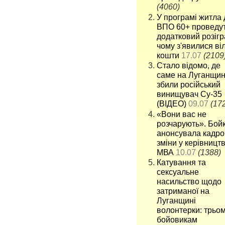
(4060)
У програмі житла 
ВПО 60+ проведу
додатковий розігр
чому з'явилися віл
кошти
17.07
(2109
Стало відомо, де
саме на Луганщин
збили російський
винищувач Су-35
(ВІДЕО)
09.07
(17
«Вони вас не
розчарують». Бой
анонсувала кадро
зміни у керівництв
МВА
10.07
(1388)
Катування та
сексуальне
насильство щодо
затриманої на
Луганщині
волонтерки: трьо
бойовикам