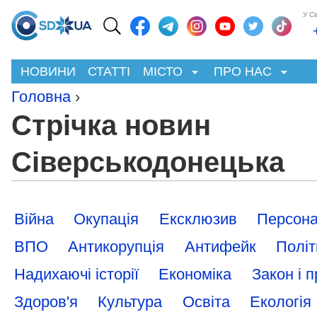
У С
НОВИНИ
СТАТТІ
МІСТО
ПРО НАС
Головна
›
Стрічка новин
Сіверськодонецька
Війна
Окупація
Ексклюзив
Персона
ВПО
Антикорупція
Антифейк
Політ
Надихаючі історії
Економіка
Закон і 
Здоров'я
Культура
Освіта
Екологія