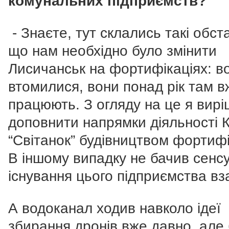
комунальних підприємств?
- Знаєте, тут склались такі обст
що нам необхідно було змінити
Лисичанськ на фортифікаціях: в
втомилися, вони понад рік там в
працюють. З огляду на це я вир
доповнити напрямки діяльності 
“Світанок” будівництвом фортифі
В іншому випадку не бачив сенс
існування цього підприємства вза
А водоканал ходив навколо ідеї
збирання дронів вже давно, але