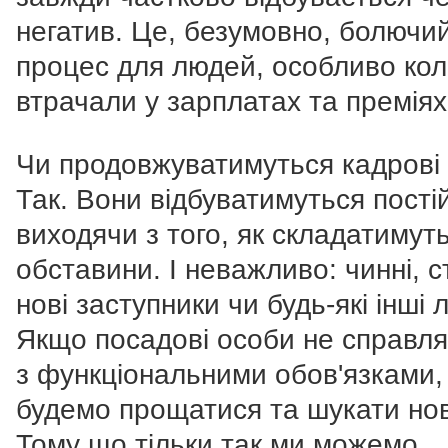
негатив. Це, безумовно, болючи
процес для людей, особливо кол
втрачали у зарплатах та преміях
Чи продовжуватимуться кадрові 
Так. Вони відбуватимуться пості
виходячи з того, як складатимут
обставини. І неважливо: чинні, с
нові заступники чи будь-які інші 
Якщо посадові особи не справл
з функціональними обов'язками,
будемо прощатися та шукати но
Тому що тільки так ми можемо