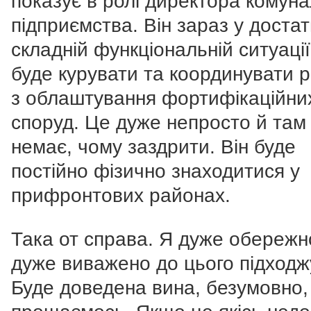
показує в ролі директора комун
підприємства. Він зараз у доста
складній функціональній ситуації
буде курувати та координувати 
з облаштування фортифікаційни
споруд. Це дуже непросто й там
немає, чому заздрити. Він буде
постійно фізично знаходитися у
прифронтових районах.
Така от справа. Я дуже обережн
дуже виважено до цього підходж
Буде доведена вина, безумовно,