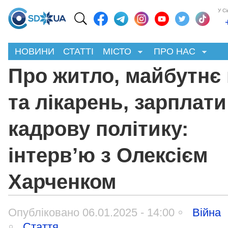
У С
НОВИНИ
СТАТТІ
МІСТО
ПРО НАС
Про житло, майбутнє 
та лікарень, зарплати
кадрову політику:
інтерв’ю з Олексієм
Харченком
Опубліковано 06.01.2025 - 14:00
Війна
Стаття