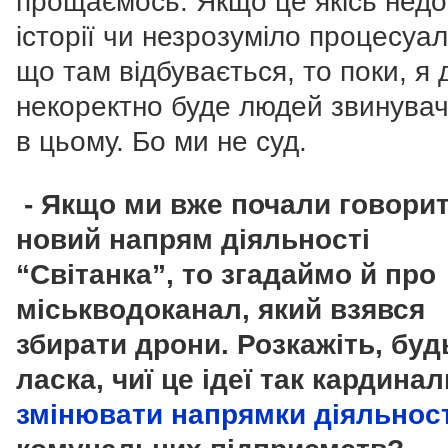
прощаємось. Якщо це якісь недо
історії чи незрозуміло процесуал
що там відбувається, то поки, я
некоректно буде людей звинува
в цьому. Бо ми не суд.
- Якщо ми вже почали говори
новий напрям діяльності
“Світанка”, то згадаймо й про
міськводоканал, який взявся
збирати дрони. Розкажіть, буд
ласка, чиї це ідеї так кардина
змінювати напрямки діяльност