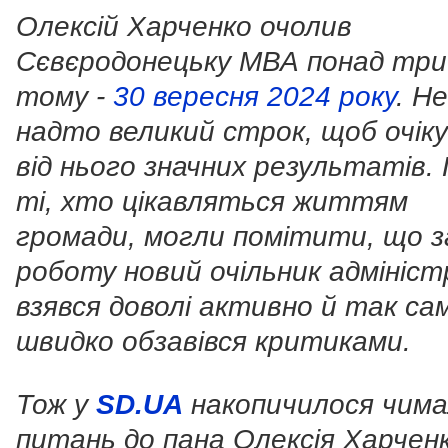
Олексій Харченко очолив
Сєвєродонецьку МВА понад три 
тому -
30 вересня 2024 року
. Не
надто великий строк, щоб очік
від нього значних результатів.
ті, хто цікавляться життям
громади, могли помітити, що з
роботу новий очільник адміністр
взявся доволі активно й так са
швидко обзавівся критиками.
Тож у
SD.UA
накопичилося чим
питань до пана Олексія Харченк