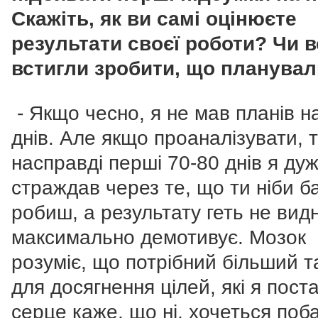
Скажіть, як ви самі оцінюєте
результати своєї роботи? Чи в
встигли зробити, що планува
- Якщо чесно, я не мав планів н
днів. Але якщо проаналізувати, 
насправді перші 70-80 днів я ду
страждав через те, що ти ніби б
робиш, а результату геть не видн
максимально демотивує. Мозок
розуміє, що потрібний більший т
для досягнення цілей, які я пост
серце каже, що ні, хочеться поб