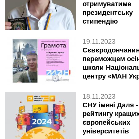
отримуватиме
президентську
стипендію
19.11.2023
Сєвєродончанин
переможцем осі
школи Націонал
центру «МАН Ук
18.11.2023
СНУ імені Даля -
рейтингу кращи
європейських
університетів