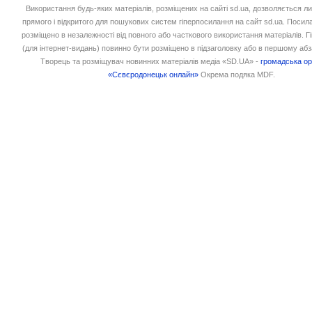
Використання будь-яких матеріалів, розміщених на сайті sd.ua, дозволяється л
прямого і відкритого для пошукових систем гіперпосилання на сайт sd.ua. Посил
розміщено в незалежності від повного або часткового використання матеріалів. 
(для інтернет-видань) повинно бути розміщено в підзаголовку або в першому абз
Творець та розміщувач новинних матеріалів медіа «SD.UA» -
громадська ор
«Сєвєродонецьк онлайн»
Окрема подяка MDF.