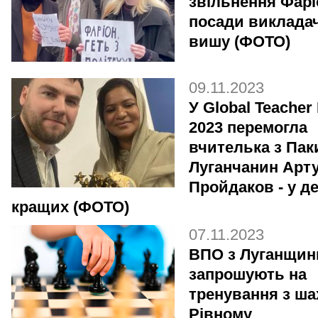
звільнення Фарі
посади виклада
вишу (ФОТО)
09.11.2023
У Global Teacher 
2023 перемогла
вчителька з Пак
Луганчанин Арт
Пройдаков - у д
кращих (ФОТО)
07.11.2023
ВПО з Луганщин
запрошують на
тренування з ша
Рівному