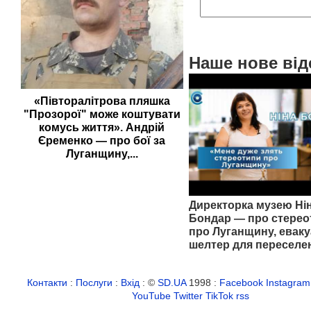
Наше нове від
«Півторалітрова пляшка
"Прозорої" може коштувати
комусь життя». Андрій
Єременко — про бої за
Луганщину,...
Директорка музею Ні
Бондар — про стерео
про Луганщину, еваку
шелтер для переселе
Контакти
:
Послуги
:
Вхід
: ©
SD.UA
1998 :
Facebook
Instagram
YouTube
Twitter
TikTok
rss