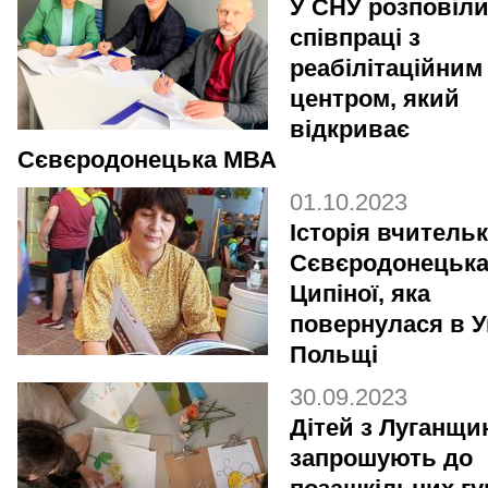
У СНУ розповіли
співпраці з
реабілітаційним
центром, який
відкриває
Сєвєродонецька МВА
01.10.2023
Історія вчительк
Сєвєродонецька
Ципіної, яка
повернулася в У
Польщі
30.09.2023
Дітей з Луганщи
запрошують до