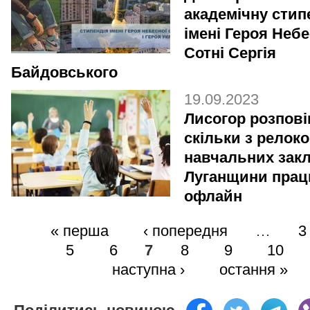
академічну стип
імені Героя Небе
Сотні Сергія
Байдовського
19.09.2023
Лисогор розпові
скільки з релок
навчальних закл
Луганщини пра
офлайн
« перша
‹ попередня
…
3
5
6
7
8
9
10
наступна ›
остання »