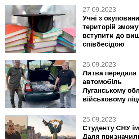
27.09.2023
Учні з окупован
територій зможу
вступити до виш
співбесідою
25.09.2023
Литва передала
автомобіль
Луганському об
військовому лі
25.09.2023
Студенту СНУ ім.
Даля призначил