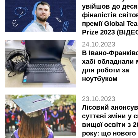
увійшов до деся
фіналістів світо
премії Global Te
Prize 2023 (ВІДЕ
24.10.2023
В Івано-Франків
хабі обладнали 
для роботи за
ноутбуком
23.10.2023
Лісовий анонсу
суттєві зміни у 
вищої освіти з 2
року: що нового