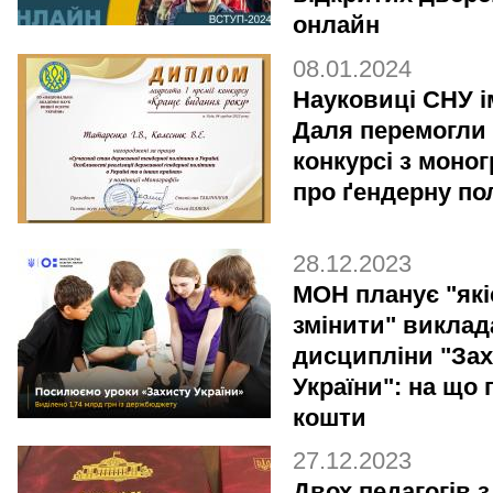
онлайн
08.01.2024
Науковиці СНУ ім
Даля перемогли 
конкурсі з моно
про ґендерну по
28.12.2023
МОН планує "які
змінити" виклад
дисципліни "За
України": на що 
кошти
27.12.2023
Двох педагогів з