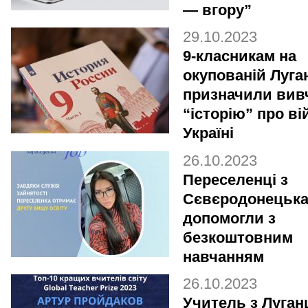
— вгору”
29.10.2023
9-класникам на
окупованій Луга
призначили вив
“історію” про ві
Україні
26.10.2023
Переселенці з
Сєвєродонецьк
допомогли з
безкоштовним
навчанням
26.10.2023
Учитель з Луга