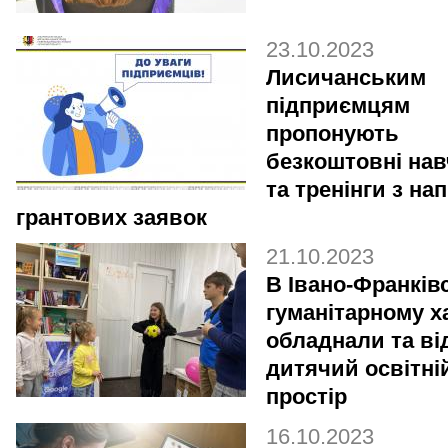
23.10.2023
Лисичанським
підприємцям
пропонують
безкоштовні на
та тренінги з на
грантових заявок
21.10.2023
В Івано-Франків
гуманітарному х
обладнали та ві
дитячий освітні
простір
16.10.2023