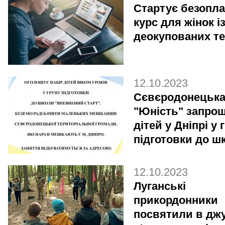
Стартує безопла
курс для жінок і
деокупованих те
12.10.2023
Сєвєродонецьк
"Юність" запро
дітей у Дніпрі у 
підготовки до ш
12.10.2023
Луганські
прикордонники
посвятили в дж