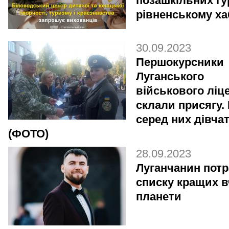
позашкільних гу
рівненському ха
30.09.2023
Першокурсники
Луганського
військового ліц
склали присягу.
серед них дівча
(ФОТО)
28.09.2023
Луганчанин пот
списку кращих в
планети