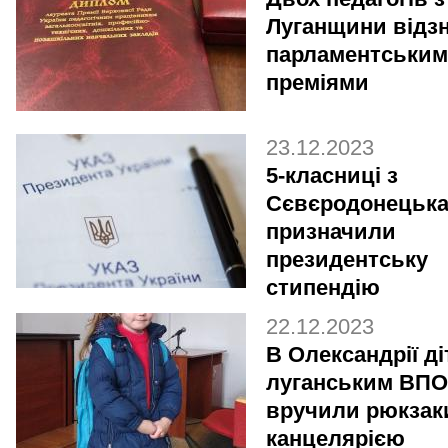
Луганщини відз
парламентськи
преміями
23.12.2023
5-класниці з
Сєвєродонецьк
призначили
президентську
стипендію
22.12.2023
В Олександрії д
луганським ВПО
вручили рюкзак
канцелярією