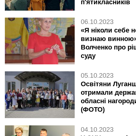
п'ятикласників
06.10.2023
«Я ніколи себе н
визнаю винною»,
Волченко про рі
суду
05.10.2023
Освітяни Луган
отримали держав
обласні нагород
(ФОТО)
04.10.2023