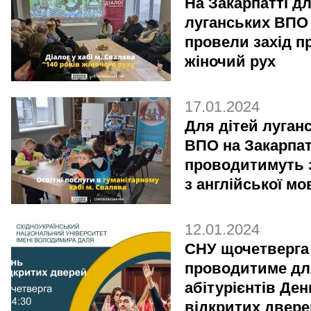
На Закарпатті д
луганських ВПО
провели захід п
жіночий рух
17.01.2024
Для дітей луган
ВПО на Закарпат
проводитимуть 
з англійської мо
12.01.2024
СНУ щочетверга
проводитиме дл
абітурієнтів Ден
відкритих двере