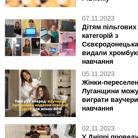
07.11.2023
Дітям пільгових
категорій з
Сєвєродонецьк
видали хромбук
навчання
05.11.2023
Жінки-переселен
Луганщини мож
виграти ваучери
навчання
02.11.2023
У Дніпрі провед