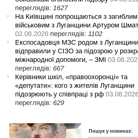
переглядів:
1627
На Київщині попрощаються з загиблим
військовим з Луганщини Артуром Шма
02.08.2026
переглядів:
1102
Експосадовця МЗС родом з Луганщин
відправили у СІЗО за підозрою у розкр
міжнародної допомоги, – ЗМІ
03.08.202
переглядів:
667
Керівники шкіл, «правоохоронці» та
«депутати»: кого з жителів Луганщини
підозрюють у співпраці з рф
03.08.202
переглядів:
629
Пошук у новинах: