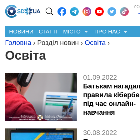
У С
НОВИНИ
СТАТТІ
МІСТО
ПРО НАС
Головна
› Розділ новин ›
Освіта
›
Освіта
01.09.2022
Батькам нагада
правила кібербе
під час онлайн-
навчання
30.08.2022