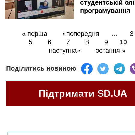
студентській олі
програмування
« перша
‹ попередня
…
3
5
6
7
8
9
10
наступна ›
остання »
Поділитись новиною
Підтримати SD.UA