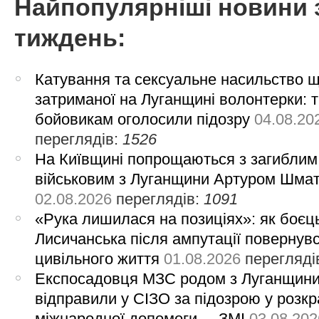
Найпопулярніші новини 
тиждень:
Катування та сексуальне насильство 
затриманої на Луганщині волонтерки: 
бойовикам оголосили підозру
04.08.20
переглядів:
1526
На Київщині попрощаються з загиблим
військовим з Луганщини Артуром Шма
02.08.2026
переглядів:
1091
«Рука лишилася на позиціях»: як боєць
Лисичанська після ампутації повернув
цивільного життя
01.08.2026
перегляді
Експосадовця МЗС родом з Луганщин
відправили у СІЗО за підозрою у розкр
міжнародної допомоги, – ЗМІ
03.08.202