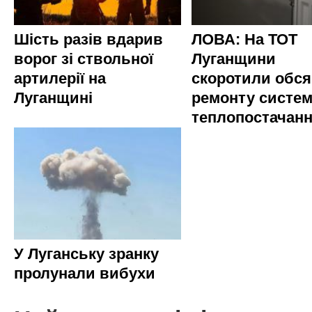
Шість разів вдарив
ЛОВА: На ТОТ
ворог зі ствольної
Луганщини
артилерії на
скоротили обся
Луганщині
ремонту систе
теплопостачан
У Луганську зранку
пролунали вибухи