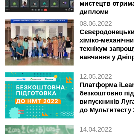
мистецтв отрим
дипломи
08.06.2022
Сєвєродонецьк
хіміко-механічн
технікум запрош
навчання у Дніпр
12.05.2022
Платформа iLea
безкоштовно під
випускників Лу
до Мультитесту 
14.04.2022