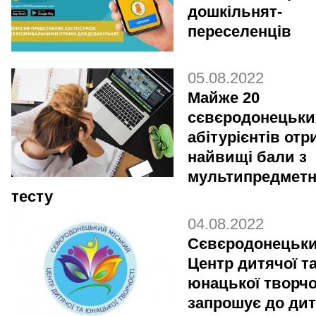
дошкільнят-
переселенців
05.08.2022
Майже 20
сєвєродонецьки
абітурієнтів от
найвищі бали з
мультипредметн
тесту
04.08.2022
Сєвєродонецьк
Центр дитячої т
юнацької творчо
запрошує до ди