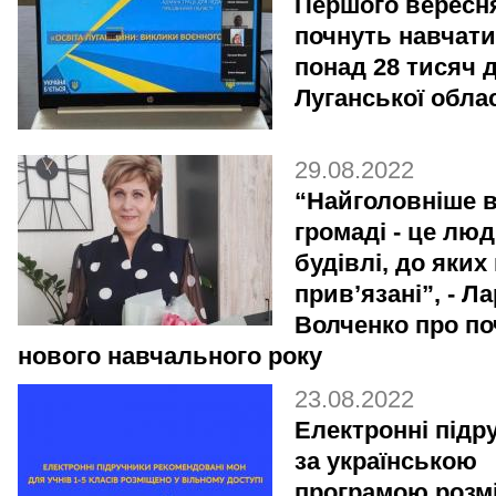
Першого вересн
почнуть навчат
понад 28 тисяч д
Луганської облас
29.08.2022
“Найголовніше 
громаді - це люд
будівлі, до яких
прив’язані”, - Л
Волченко про по
нового навчального року
23.08.2022
Електронні підр
за українською
програмою розм