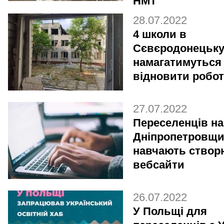
НМТ
28.07.2022
4 школи в
Сєвєродонецьк
намагатимуться
відновити робо
27.07.2022
Переселенців на
Дніпропетровщи
навчають створ
вебсайти
26.07.2022
У Польщі для