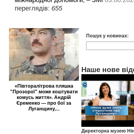
переглядів:
655
Пошук у новинах:
Наше нове від
«Півторалітрова пляшка
"Прозорої" може коштувати
комусь життя». Андрій
Єременко — про бої за
Луганщину,...
Директорка музею Ні