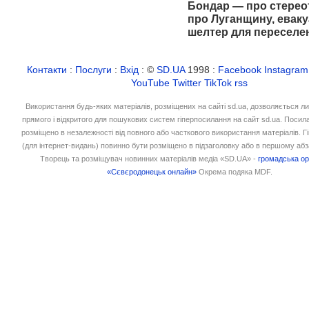
Бондар — про стерео
про Луганщину, еваку
шелтер для переселе
Контакти
:
Послуги
:
Вхід
: ©
SD.UA
1998 :
Facebook
Instagram
YouTube
Twitter
TikTok
rss
Використання будь-яких матеріалів, розміщених на сайті sd.ua, дозволяється л
прямого і відкритого для пошукових систем гіперпосилання на сайт sd.ua. Посил
розміщено в незалежності від повного або часткового використання матеріалів. 
(для інтернет-видань) повинно бути розміщено в підзаголовку або в першому абз
Творець та розміщувач новинних матеріалів медіа «SD.UA» -
громадська ор
«Сєвєродонецьк онлайн»
Окрема подяка MDF.