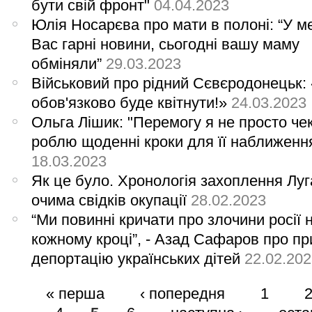
бути свій фронт"
04.04.2023
Юлія Носарєва про мати в полоні: “У м
Вас гарні новини, сьогодні вашу маму
обміняли”
29.03.2023
Військовий про рідний Сєвєродонецьк: 
обов'язково буде квітнути!»
24.03.2023
Ольга Лішик: "Перемогу я не просто че
роблю щоденні кроки для її наближенн
18.03.2023
Як це було. Хронологія захоплення Лу
очима свідків окупації
28.02.2023
“Ми повинні кричати про злочини росії 
кожному кроці”, - Азад Сафаров про п
депортацію українських дітей
22.02.20
« перша
‹ попередня
1