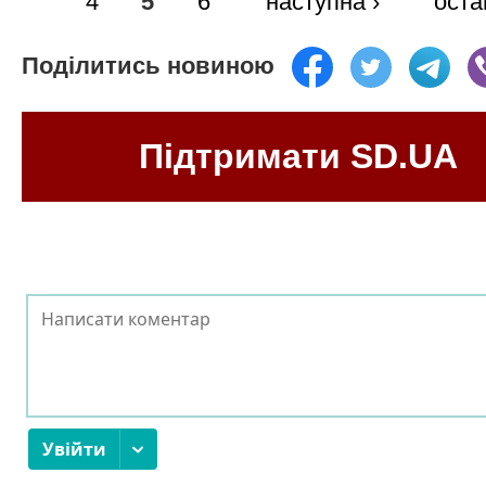
4
5
6
наступна ›
оста
Поділитись новиною
Підтримати SD.UA