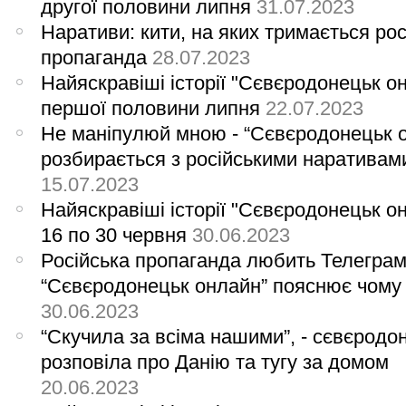
другої половини липня
31.07.2023
Наративи: кити, на яких тримається рос
пропаганда
28.07.2023
Найяскравіші історії "Сєвєродонецьк о
першої половини липня
22.07.2023
Не маніпулюй мною - “Сєвєродонецьк 
розбирається з російськими наративам
15.07.2023
Найяскравіші історії "Сєвєродонецьк о
16 по 30 червня
30.06.2023
Російська пропаганда любить Телеграм
“Сєвєродонецьк онлайн” пояснює чому
30.06.2023
“Скучила за всіма нашими”, - сєвєродо
розповіла про Данію та тугу за домом
20.06.2023