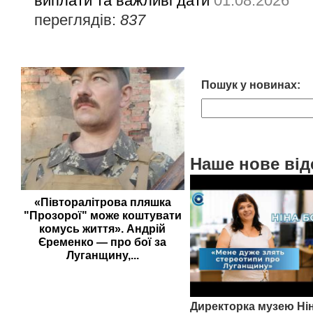
виплати та важливі дати
01.08.2026
переглядів:
837
Пошук у новинах:
Наше нове від
«Півторалітрова пляшка
"Прозорої" може коштувати
комусь життя». Андрій
Єременко — про бої за
Луганщину,...
Директорка музею Ні