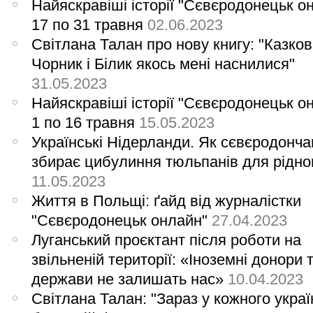
Найяскравіші історії "Сєвєродонецьк о
17 по 31 травня
02.06.2023
Світлана Талан про нову книгу: "Казкові
Чорник і Білик якось мені наснилися"
31.05.2023
Найяскравіші історії "Сєвєродонецьк о
1 по 16 травня
15.05.2023
Українські Нідерланди. Як сєвєродонча
збирає цибулиння тюльпанів для рідног
11.05.2023
Життя в Польщі: ґайд від журналістки
"Сєвєродонецьк онлайн"
27.04.2023
Луганський проєктант після роботи на
звільненій території: «Іноземні донори т
держави не залишать нас»
10.04.2023
Світлана Талан: "Зараз у кожного укра