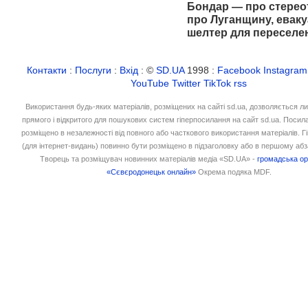
Бондар — про стерео
про Луганщину, еваку
шелтер для переселе
Контакти
:
Послуги
:
Вхід
: ©
SD.UA
1998 :
Facebook
Instagram
YouTube
Twitter
TikTok
rss
Використання будь-яких матеріалів, розміщених на сайті sd.ua, дозволяється л
прямого і відкритого для пошукових систем гіперпосилання на сайт sd.ua. Посил
розміщено в незалежності від повного або часткового використання матеріалів. 
(для інтернет-видань) повинно бути розміщено в підзаголовку або в першому абз
Творець та розміщувач новинних матеріалів медіа «SD.UA» -
громадська ор
«Сєвєродонецьк онлайн»
Окрема подяка MDF.