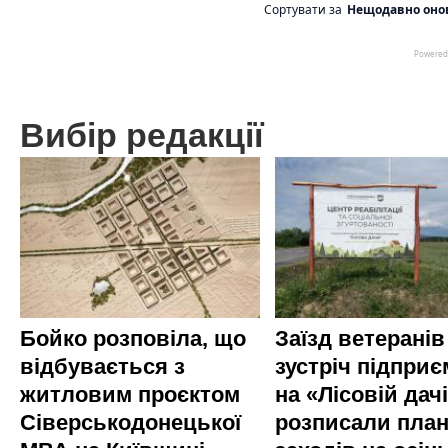
Вибір редакції
Бойко розповіла, що
Заїзд ветеранів
відбувається з
зустріч підприє
житловим проєктом
на «Лісовій дач
Сіверськодонецької
розписали пла