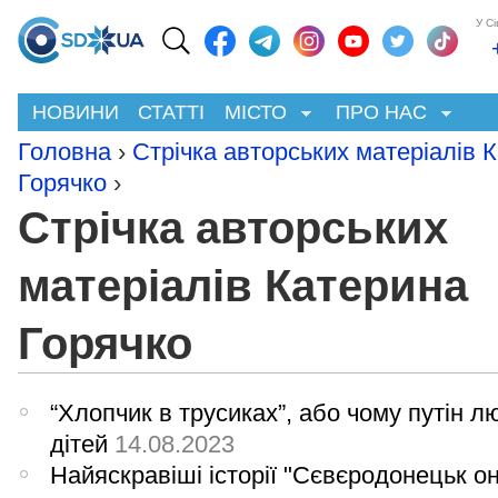
У С
НОВИНИ
СТАТТІ
МІСТО
ПРО НАС
Головна
›
Стрічка авторських матеріалів 
Горячко
›
Стрічка авторських
матеріалів Катерина
Горячко
“Хлопчик в трусиках”, або чому путін л
дітей
14.08.2023
Найяскравіші історії "Сєвєродонецьк о