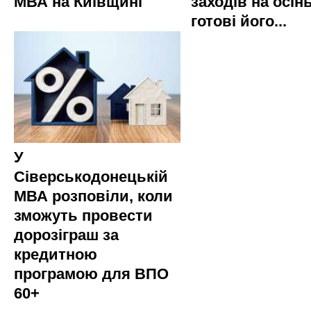
МВА на Київщині
заходів на осінь
готові його...
У
Сіверськодонецькій
МВА розповіли, коли
зможуть провести
дорозіграш за
кредитною
програмою для ВПО
60+